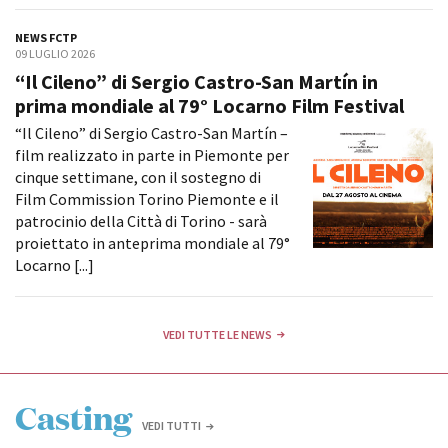
NEWS FCTP
09 LUGLIO 2026
Amministrazione trasparente
“Il Cileno” di Sergio Castro-San Martín in
Bandi e gare
prima mondiale al 79° Locarno Film Festival
Contatti
“Il Cileno” di Sergio Castro-San Martín –
Privacy
film realizzato in parte in Piemonte per
Cookie policy
cinque settimane, con il sostegno di
Whistleblowing
Film Commission Torino Piemonte e il
Credits
patrocinio della Città di Torino - sarà
proiettato in anteprima mondiale al 79°
Locarno [...]
VEDI TUTTE LE NEWS
Casting
VEDI TUTTI