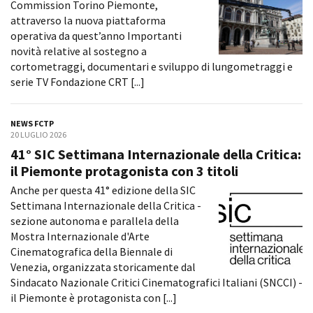
Commission Torino Piemonte,
Short Film Fund
Torino Film Festival
attraverso la nuova piattaforma
David di Donatello
operativa da quest’anno Importanti
PRODUCTION GUIDE
Nastri d’Argento
novità relative al sostegno a
Società di produzione
Premio Solinas
cortometraggi, documentari e sviluppo di lungometraggi e
Strutture di servizio
serie TV Fondazione CRT [...]
Professionisti
STRUMENTI
Attrici-Attori
Location - Accedi al tuo
NEWS FCTP
Beginners
profilo
20 LUGLIO 2026
Location - Nuovo utente
41° SIC Settimana Internazionale della Critica:
LOCATION GUIDE
Newsletter
il Piemonte protagonista con 3 titoli
Lavora con noi
Anche per questa 41° edizione della SIC
FILM DATABASE
Stage - Tirocini - Scuola e
Settimana Internazionale della Critica -
Lavoro
sezione autonoma e parallela della
Elenco Operatori Economici
BOOK DATABASE
Mostra Internazionale d'Arte
per affidamento lavori in
economia
Cinematografica della Biennale di
NEWS
Venezia, organizzata storicamente dal
Sindacato Nazionale Critici Cinematografici Italiani (SNCCI) -
CASTING
il Piemonte è protagonista con [...]