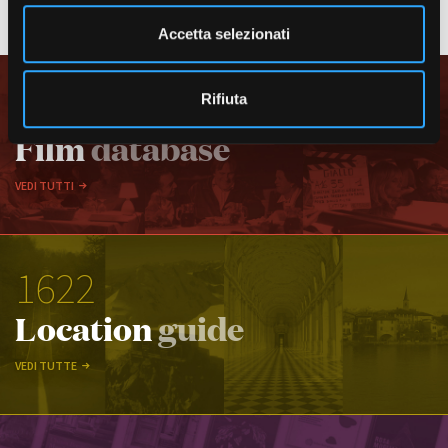
e
VEDI TUTTI I CASTING
n
Accetta selezionati
s
o
1859
Rifiuta
Film
database
VEDI TUTTI
1622
Location
guide
VEDI TUTTE