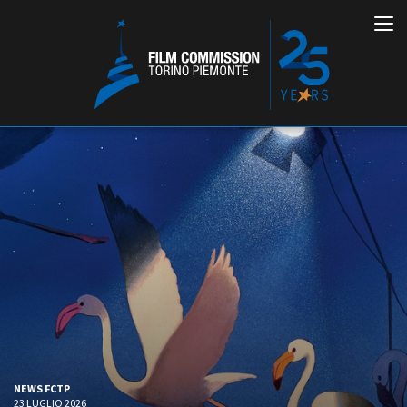
Italiano
English
ABOUT
EVENTI, SPECIALI
Chi siamo
Anteprime in Piemonte
Storia della Fondazione
TFI Torino Film Industry -
Production Days
Contatti
Avenue Cove - Erasmus +
La sede
NEWS FCTP
Guarda che storia!
Partner
23 LUGLIO 2026