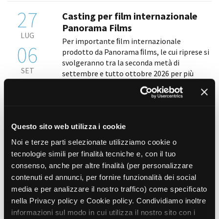
27
Casting per film internazionale
Panorama Films
LUG
Per importante ﬁlm internazionale
06
prodotto da Panorama ﬁlms, le cui riprese si
svolgeranno tra la seconda metà di
SET
settembre e tutto ottobre 2026 per più
giornate di lavoro, la produzione è alla
ricerca, nel ruolo di ﬁgurazioni speciali, di
uomini [...]
Questo sito web utilizza i cookie
27
Casting per lungometraggio
Noi e terze parti selezionate utilizziamo cookie o
indipendente
tecnologie simili per finalità tecniche e, con il tuo
LUG
Per la realizzazione di un lungometraggio
consenso, anche per altre finalità (per personalizzare
31
diretto da Andrea Icardi, la società di
contenuti ed annunci, per fornire funzionalità dei social
produzione La Mia Strada s.r.l è alla ricerca
media e per analizzare il nostro traffico) come specificato
AGO
delle seguenti comparse: • uomini e donne di
nella Privacy policy e Cookie policy. Condividiamo inoltre
età compresa tra i 18 e i 75 anni • minori di
informazioni sul modo in cui utilizza il nostro sito con i
età [...]