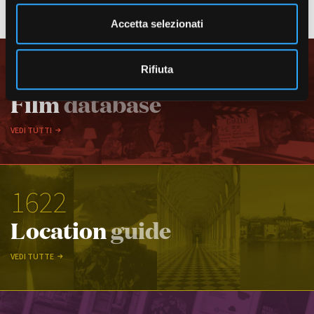
e
VEDI TUTTI I CASTING
n
Accetta selezionati
s
o
1859
Rifiuta
Film
database
VEDI TUTTI
1622
Location
guide
VEDI TUTTE