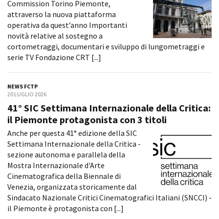
Commission Torino Piemonte,
Short Film Fund
Torino Film Festival
attraverso la nuova piattaforma
David di Donatello
operativa da quest’anno Importanti
PRODUCTION GUIDE
Nastri d’Argento
novità relative al sostegno a
Società di produzione
Premio Solinas
cortometraggi, documentari e sviluppo di lungometraggi e
Strutture di servizio
serie TV Fondazione CRT [...]
Professionisti
STRUMENTI
Attrici-Attori
Location - Accedi al tuo
NEWS FCTP
Beginners
profilo
20 LUGLIO 2026
Location - Nuovo utente
41° SIC Settimana Internazionale della Critica:
LOCATION GUIDE
Newsletter
il Piemonte protagonista con 3 titoli
Lavora con noi
Anche per questa 41° edizione della SIC
FILM DATABASE
Stage - Tirocini - Scuola e
Settimana Internazionale della Critica -
Lavoro
sezione autonoma e parallela della
Elenco Operatori Economici
BOOK DATABASE
Mostra Internazionale d'Arte
per affidamento lavori in
economia
Cinematografica della Biennale di
NEWS
Venezia, organizzata storicamente dal
Sindacato Nazionale Critici Cinematografici Italiani (SNCCI) -
CASTING
il Piemonte è protagonista con [...]