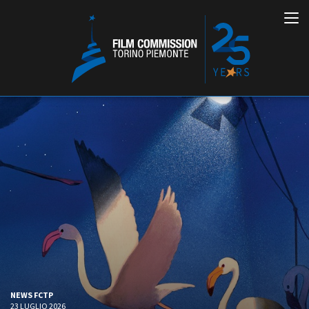
Italiano
English
ABOUT
EVENTI, SPECIALI
Chi siamo
Anteprime in Piemonte
Storia della Fondazione
TFI Torino Film Industry -
Production Days
Contatti
Avenue Cove - Erasmus +
La sede
NEWS FCTP
Guarda che storia!
Partner
23 LUGLIO 2026