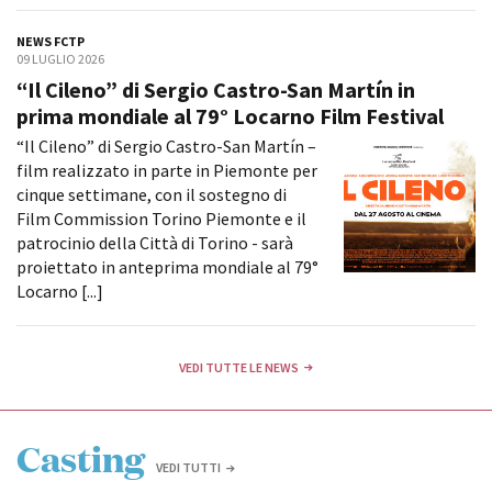
NEWS FCTP
09 LUGLIO 2026
Amministrazione trasparente
“Il Cileno” di Sergio Castro-San Martín in
Bandi e gare
prima mondiale al 79° Locarno Film Festival
Contatti
“Il Cileno” di Sergio Castro-San Martín –
Privacy
film realizzato in parte in Piemonte per
Cookie policy
cinque settimane, con il sostegno di
Whistleblowing
Film Commission Torino Piemonte e il
Credits
patrocinio della Città di Torino - sarà
proiettato in anteprima mondiale al 79°
Locarno [...]
VEDI TUTTE LE NEWS
Casting
VEDI TUTTI