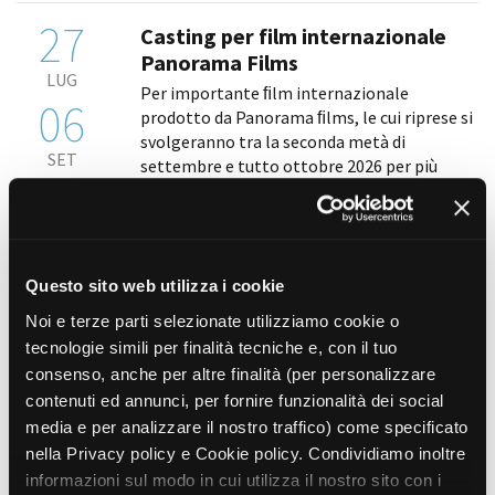
27
Casting per film internazionale
Panorama Films
LUG
Per importante ﬁlm internazionale
06
prodotto da Panorama ﬁlms, le cui riprese si
svolgeranno tra la seconda metà di
SET
settembre e tutto ottobre 2026 per più
giornate di lavoro, la produzione è alla
ricerca, nel ruolo di ﬁgurazioni speciali, di
uomini [...]
Questo sito web utilizza i cookie
27
Casting per lungometraggio
Noi e terze parti selezionate utilizziamo cookie o
indipendente
tecnologie simili per finalità tecniche e, con il tuo
LUG
Per la realizzazione di un lungometraggio
consenso, anche per altre finalità (per personalizzare
31
diretto da Andrea Icardi, la società di
contenuti ed annunci, per fornire funzionalità dei social
produzione La Mia Strada s.r.l è alla ricerca
media e per analizzare il nostro traffico) come specificato
AGO
delle seguenti comparse: • uomini e donne di
nella Privacy policy e Cookie policy. Condividiamo inoltre
età compresa tra i 18 e i 75 anni • minori di
informazioni sul modo in cui utilizza il nostro sito con i
età [...]