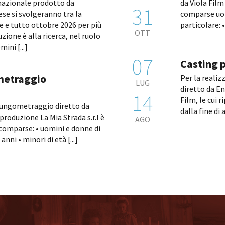
nazionale prodotto da
da Viola Film 
31
ese si svolgeranno tra la
comparse uomi
 e tutto ottobre 2026 per più
OTT
zione è alla ricerca, nel ruolo
mini [...]
07
Casting p
metraggio
Per la realiz
LUG
diretto da E
14
Film, le cui 
 lungometraggio diretto da
dalla fine di 
 produzione La Mia Strada s.r.l è
AGO
 comparse: • uomini e donne di
anni • minori di età [...]