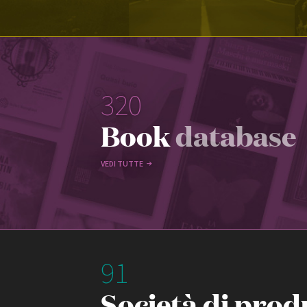
320
Book
database
VEDI TUTTE
91
Società di prod