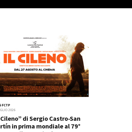
ts
 FCTP
UGLIO 2026
l Cileno” di Sergio Castro-San
rtín in prima mondiale al 79°