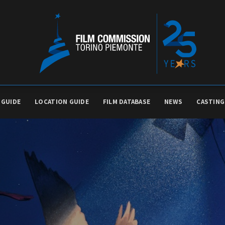
 GUIDE
LOCATION GUIDE
FILM DATABASE
NEWS
CASTING
PRODUCTION GUIDE
FESTIV
Società di produzione
Internat
Strutture di servizio
Berlinale
Filmfests
Professionisti
Festival
Attrici-Attori
Biografil
Beginners