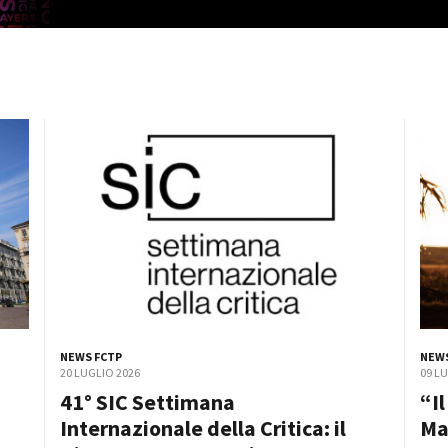
Open Day
Ciak in TOur!
andi e gare
Contatti
Privacy
Cookie policy
Whistleblowing
Credi
NEWS FCTP
NEWS
20 LUGLIO 2026
09 L
41° SIC Settimana
“I
Internazionale della Critica: il
Ma