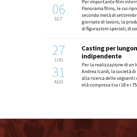
Per importante ﬁlm inter
06
Panorama ﬁlms, le cui ripr
seconda metà di settembre
SET
giornate di lavoro, la produ
di ﬁgurazioni speciali, di uo
27
Casting per lungo
indipendente
LUG
Per la realizzazione di un
31
Andrea Icardi, la società di
alla ricerca delle seguenti
AGO
età compresa tra i 18 e i 75 