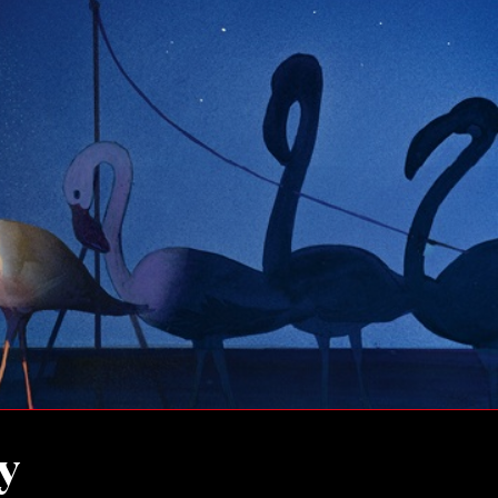
ilm Festival
nternazionale d’Arte
grafica Venezia
nternational Film Festival
l Cinema di Roma
lm Festival
 Donatello
’Argento
olinas
NTI
- Accedi al tuo profilo
 - Nuovo utente
ter
on noi
irocini - Scuola e Lavoro
y
peratori Economici per
nto lavori in economia