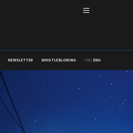
NEWSLETTER
WHISTLEBLOWING
ITA |
ENG
Italiano
English
AL, MARKETS, AWARDS
ional Film Festival Rotterdam
 Internationalen
piele Berlin
 de Cannes
m Festival - Bio to B Industry