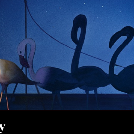
ilm Festival
nternazionale d’Arte
grafica Venezia
nternational Film Festival
l Cinema di Roma
lm Festival
 Donatello
’Argento
olinas
NTI
- Accedi al tuo profilo
 - Nuovo utente
ter
on noi
irocini - Scuola e Lavoro
y
peratori Economici per
nto lavori in economia