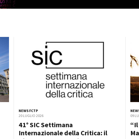
Open Day
Ciak in TOur!
andi e gare
Contatti
Privacy
Cookie policy
Whistleblowing
Credi
NEWS FCTP
NEWS
20 LUGLIO 2026
09 L
41° SIC Settimana
“I
Internazionale della Critica: il
Ma