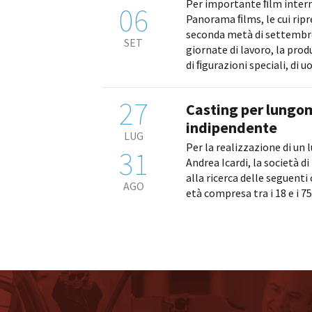
Per importante ﬁlm inter
06
Panorama ﬁlms, le cui ripr
seconda metà di settembre
SET
giornate di lavoro, la produ
di ﬁgurazioni speciali, di uo
27
Casting per lungo
indipendente
LUG
Per la realizzazione di un
31
Andrea Icardi, la società di
alla ricerca delle seguenti
AGO
età compresa tra i 18 e i 75 