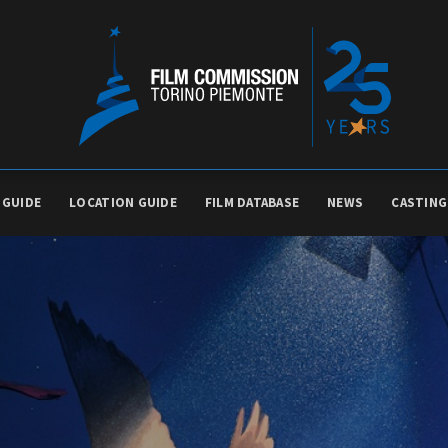
 GUIDE
LOCATION GUIDE
FILM DATABASE
NEWS
CASTING
PRODUCTION GUIDE
FESTIV
Società di produzione
Internat
Strutture di servizio
Berlinale
Filmfests
Professionisti
Festival
Attrici-Attori
Biografil
Beginners