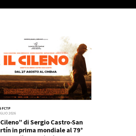
ts
 FCTP
UGLIO 2026
l Cileno” di Sergio Castro-San
rtín in prima mondiale al 79°