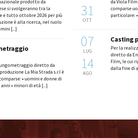
nazionale prodotto da
da Viola Film 
31
ese si svolgeranno tra la
comparse uomi
 e tutto ottobre 2026 per più
OTT
zione è alla ricerca, nel ruolo
mini [...]
07
Casting p
metraggio
Per la realiz
LUG
diretto da E
14
Film, le cui 
 lungometraggio diretto da
dalla fine di 
 produzione La Mia Strada s.r.l è
AGO
 comparse: • uomini e donne di
anni • minori di età [...]