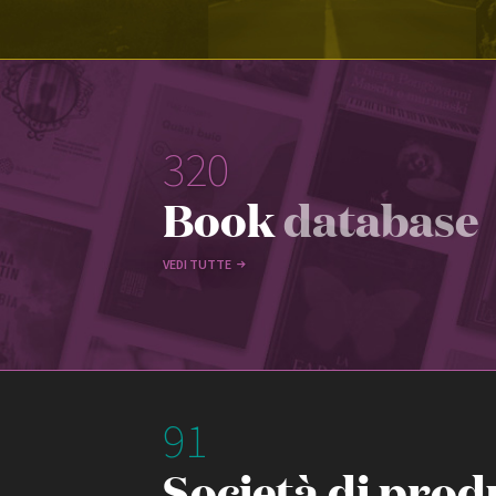
320
Book
database
VEDI TUTTE
91
Società di prod