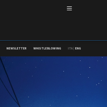
NEWSLETTER
WHISTLEBLOWING
ITA |
ENG
Italiano
English
AL, MARKETS, AWARDS
ional Film Festival Rotterdam
 Internationalen
piele Berlin
 de Cannes
m Festival - Bio to B Industry