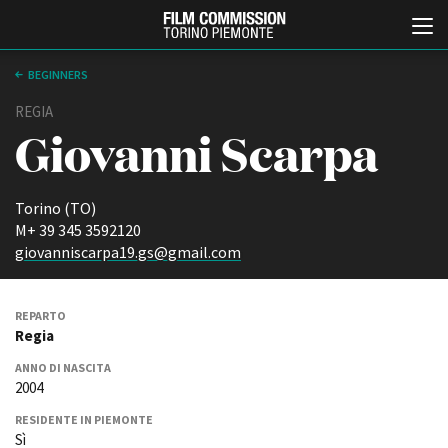
BEGINNERS
REGIA
Giovanni Scarpa
Torino (TO)
M+ 39 345 3592120
giovanniscarpa19.gs@gmail.com
Italiano
English
REPARTO
ABOUT
EVENTI, SPECIALI
Regia
Chi siamo
Anteprime in Piemonte
ANNO DI NASCITA
Storia della Fondazione
TFI Torino Film Industry -
2004
Production Days
Contatti
Avenue Cove - Erasmus +
La sede
RESIDENTE IN PIEMONTE
Guarda che storia!
Sì
Partner