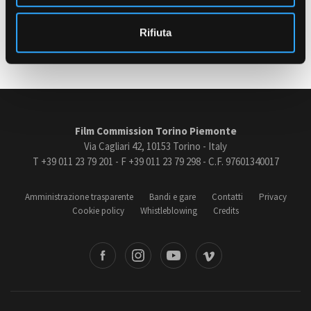
o
Ultimo aggiornamento: 04 Settembre 2024
Rifiuta
Amministrazione trasparente
Bandi e gare
Contatti
Privacy
Cookie policy
Whistleblowing
Film Commission Torino Piemonte
Credits
Via Cagliari 42, 10153 Torino - Italy
T +39 011 23 79 201 - F +39 011 23 79 298 - C.F. 97601340017
Amministrazione trasparente
Bandi e gare
Contatti
Privacy
Cookie policy
Whistleblowing
Credits
book
Instagram
Youtube
Vimeo