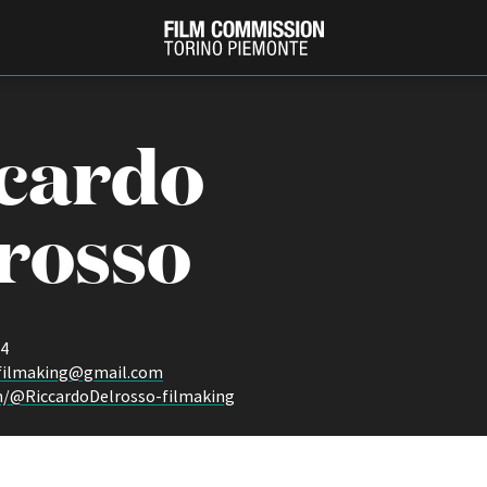
cardo
rosso
44
PRODUCTION GUIDE
FESTIV
.filmaking@gmail.com
Società di produzione
Internat
/@RiccardoDelrosso-filmaking
Strutture di servizio
Berlinale
Filmfests
Professionisti
Festival
Attrici-Attori
Biografil
Beginners