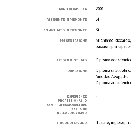
Rete regionale
2001
ANNO DI NASCITA
Bilancio sociale
Sì
Amministrazione trasparent
RESIDENTE IN PIEMONTE
Bandi e gare
Sì
DOMICILIATO IN PIEMONTE
Sostenibilità ambientale
Mi chiamo Riccardo,
PRESENTAZIONE
passioni principali 
SERVIZI
Servizi generali
Diploma accademico
TITOLO DI STUDIO
Location scouting
Spazi nella sede FCTP
Diploma di scuola s
FORMAZIONE
Sala Casting
Amedeo Avogadro
Diploma accademico
Sala Paolo Tenna
-
ESPERIENZE
FILM FUNDS
PROFESSIONALI O
Piemonte Film Tv Fund
SEMIPROFESSIONALI NEL
SETTORE
Piemonte Film Tv Developm
DELL'AUDIOVISIVO
Piemonte Doc Film Fund
Italiano, inglese, f
LINGUE DI LAVORO
Short Film Fund