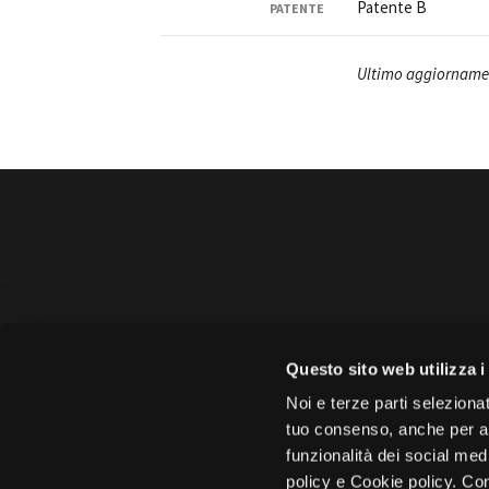
Patente B
PATENTE
Ultimo aggiornamen
Amministrazione trasparente
B
Amministrazione 
Questo sito web utilizza i
Face
Noi e terze parti selezionat
tuo consenso, anche per alt
funzionalità dei social med
policy e Cookie policy. Con