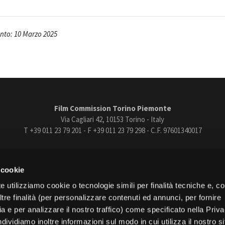
Open Day
Ciak in TOur!
to: 10 Marzo 2025
andi e gare
Contatti
Privacy
Cookie policy
Whistleblowing
Credi
Film Commission Torino Piemonte
Via Cagliari 42, 10153 Torino - Italy
T +39 011 23 79 201 - F +39 011 23 79 298 - C.F. 97601340017
trasparente
Bandi e gare
Contatti
Privacy
Cookie policy
Whistle
 cookie
book
Instagram
Youtube
Vimeo
e utilizziamo cookie o tecnologie simili per finalità tecniche e, con
re finalità (per personalizzare contenuti ed annunci, per fornire
ia e per analizzare il nostro traffico) come specificato nella Priv
dividiamo inoltre informazioni sul modo in cui utilizza il nostro s