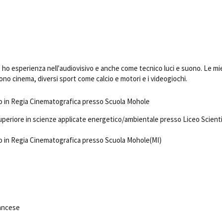
Days
Locarno F
LOCATION GUIDE
Mostra I
e
Cinemato
FILM DATABASE
Toronto I
Festa de
 ho esperienza nell'audiovisivo e anche come tecnico luci e suono. Le mi
BOOK DATABASE
Torino Fi
sono cinema, diversi sport come calcio e motori e i videogiochi.
David di
NEWS
Nastri d
 in Regia Cinematografica presso Scuola Mohole
Premio S
CASTING
uperiore in scienze applicate energetico/ambientale presso Liceo Scienti
STRUME
 in Regia Cinematografica presso Scuola Mohole(MI)
EVENTI, SPECIALI
Location 
Anteprime in Piemonte
Location
TFI Torino Film Industry - Production
Newslet
Days
Lavora c
Avenue Cove - Erasmus +
ent Fund
Stage - T
Guarda che storia!
Elenco O
rancese
La Grazia - Immagini e location della
affidame
Torino di Paolo Sorrentino