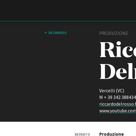
Film Commission
Torino Piemonte
PRODUZIONE
BEGINNERS
Ric
Del
Vercelli (VC)
M + 39 342 38843
ABOUT
riccardodelrosso
Chi siamo
www.youtube.com
Storia della Fondazione
Contatti
La sede
Produzione
Partner
REPARTO