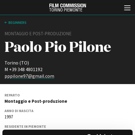
BEGINNERS
MONTAGGIO E POST-PRODUZIONE
Paolo Pio Pilone
Torino (TO)
M +39 348 4801192
pppilone97@gmail.com
Italiano
English
REPARTO
ABOUT
EVENTI, SPECIALI
Montaggio e Post-produzione
Chi siamo
Anteprime in Piemonte
ANNO DI NASCITA
Storia della Fondazione
TFI Torino Film Industry -
1997
Production Days
Contatti
Avenue Cove - Erasmus +
La sede
RESIDENTE IN PIEMONTE
Guarda che storia!
NO
Partner