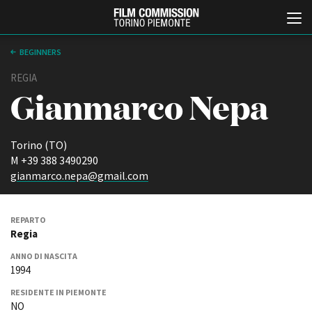
BEGINNERS
REGIA
Gianmarco Nepa
Torino (TO)
M +39 388 3490290
gianmarco.nepa@gmail.com
Italiano
English
REPARTO
ABOUT
EVENTI, SPECIALI
Regia
Chi siamo
Anteprime in Piemonte
ANNO DI NASCITA
Storia della Fondazione
TFI Torino Film Industry -
1994
Production Days
Contatti
Avenue Cove - Erasmus +
La sede
RESIDENTE IN PIEMONTE
Guarda che storia!
NO
Partner