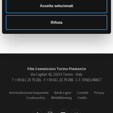
n
Accetta selezionati
PATENTE
s
Patente B
o
Amministrazione trasparente
Rifiuta
Bandi e gare
Contatti
Ultimo aggiornamento: 10 Marzo 2025
Privacy
Cookie policy
Whistleblowing
Credits
Film Commission Torino Piemonte
Via Cagliari 42, 10153 Torino - Italy
T +39 011 23 79 201 - F +39 011 23 79 298 - C.F. 97601340017
Amministrazione trasparente
Bandi e gare
Contatti
Privacy
Cookie policy
Whistleblowing
Credits
book
Instagram
Youtube
Vimeo