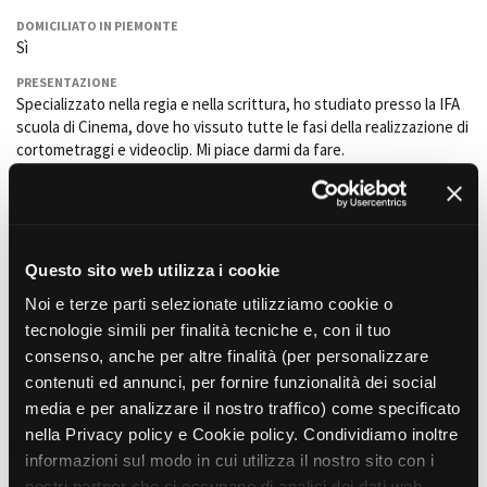
La Grazia - Immagini e
Rete regionale
DOMICILIATO IN PIEMONTE
location della Torino di Paolo
Bilancio sociale
Sì
Sorrentino
Amministrazione
Open Day
PRESENTAZIONE
trasparente
Specializzato nella regia e nella scrittura, ho studiato presso la IFA
Ciak in TOur!
Bandi e gare
scuola di Cinema, dove ho vissuto tutte le fasi della realizzazione di
Sostenibilità ambientale
cortometraggi e videoclip. Mi piace darmi da fare.
FESTIVAL, MARKETS,
AWARDS
SERVIZI
TITOLO DI STUDIO
International Film Festival
Diploma da geometra presso l'Istituto Tecnico Commerciale
Servizi generali
Rotterdam
Industriale e per geometri Pitagora
Location scouting
Berlinale Internationalen
Filmfestspiele Berlin
Questo sito web utilizza i cookie
Spazi nella sede FCTP
FORMAZIONE
Festival de Cannes
Diploma corso Directing academy presso la IFA scuola di cinema di
Sala Casting
Noi e terze parti selezionate utilizziamo cookie o
Pescara 2019/2021
Biografilm Festival - Bio to B
Sala Paolo Tenna
tecnologie simili per finalità tecniche e, con il tuo
Industry Days
Master Directing academy presso la IFA scuola di cinema di Pescara
consenso, anche per altre finalità (per personalizzare
2022
Locarno Film Festival
FILM FUNDS
contenuti ed annunci, per fornire funzionalità dei social
Mostra Internazionale d’Arte
Piemonte Film Tv Fund
media e per analizzare il nostro traffico) come specificato
Cinematografica Venezia
ESPERIENZE PROFESSIONALI O SEMIPROFESSIONALI NEL SETTORE
DELL'AUDIOVISIVO
Piemonte Film Tv
nella Privacy policy e Cookie policy. Condividiamo inoltre
Toronto International Film
Uno, nessuno e centomila gelati
- 2022 - cortometraggio - IFA
Development Fund
Festival
informazioni sul modo in cui utilizza il nostro sito con i
scuola di cinema - Gianmarco Nepa e Giuseppe cassano - regia e
Piemonte Doc Film Fund
Festa del Cinema di Roma
nostri partner che si occupano di analisi dei dati web,