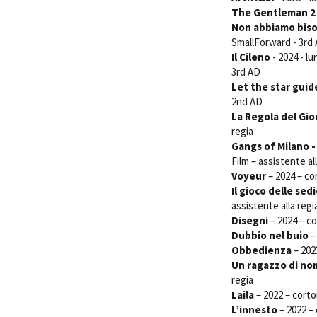
The Gentleman 2
Non abbiamo biso
SmallForward - 3rd
Il Cileno
- 2024 - l
3rd AD
Let the star gui
Amministrazione trasparente
B
2nd AD
La Regola del Gio
regia
Gangs of Milano -
Film – assistente al
Voyeur
– 2024 – co
Il gioco delle sed
assistente alla regi
Disegni
– 2024 – co
Dubbio nel buio
–
Obbedienza
– 202
Un ragazzo di no
regia
Laila
– 2022 – cortom
L’innesto
– 2022 – 