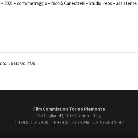
e
– 2021 – cortometraggio – Nicolò Canestrelli – Studio Ireos – assistente 
to: 16 Marzo 2026
Film Commission Torino Piemonte
Via Cagliari 42, 10153 Torino - Italy
T +39 011 23 79 201 - F +39 011 23 79 298 - C.F. 97601340017