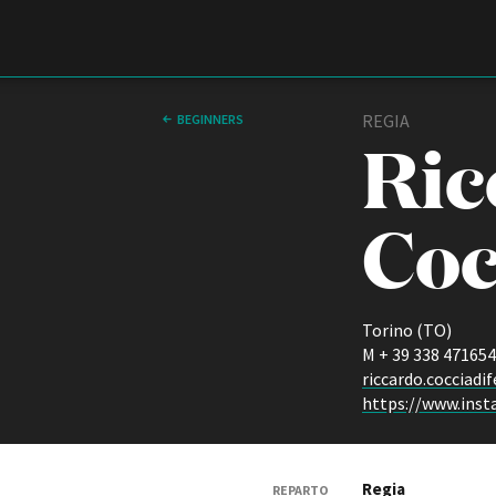
Film Commission
Torino Piemonte
REGIA
BEGINNERS
Ric
Coc
Torino (TO)
M + 39 338 47165
ABOUT
riccardo.cocciad
Chi siamo
https://www.inst
Storia della Fondazione
Contatti
La sede
Regia
Partner
REPARTO