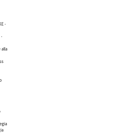
KE -
 -
ts
 alla
ss
o
o
regia
ia