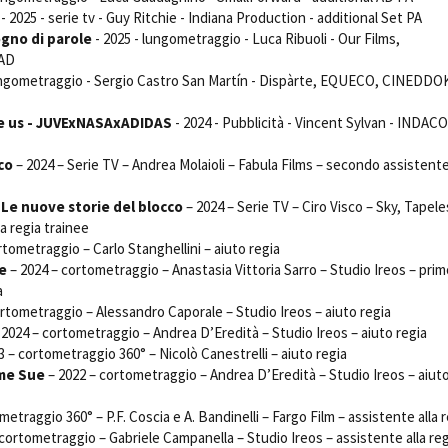
Open Day
- 2025 - serie tv - Guy Ritchie - Indiana Production - additional Set PA
gno di parole
- 2025 - lungometraggio - Luca Ribuoli - Our Films,
Ciak in TOur!
 AD
ungometraggio - Sergio Castro San Martín - Dispàrte, EQUECO, CINEDDO
de us - JUVExNASAxADIDAS
- 2024 - Pubblicità - Vincent Sylvan - INDACO
andi e gare
Contatti
Privacy
Cookie policy
Whistleblowing
Credi
co
– 2024 – Serie TV – Andrea Molaioli – Fabula Films – secondo assistente
 Le nuove storie del blocco
– 2024 – Serie TV – Ciro Visco – Sky, Tapele
la regia trainee
rtometraggio – Carlo Stanghellini – aiuto regia
ie
– 2024 – cortometraggio – Anastasia Vittoria Sarro – Studio Ireos – prim
a
rtometraggio – Alessandro Caporale – Studio Ireos – aiuto regia
 2024 – cortometraggio – Andrea D’Eredità – Studio Ireos – aiuto regia
3 – cortometraggio 360° – Nicolò Canestrelli – aiuto regia
me Sue
– 2022 – cortometraggio – Andrea D’Eredità – Studio Ireos – aiut
etraggio 360° – P.F. Coscia e A. Bandinelli – Fargo Film – assistente alla 
cortometraggio – Gabriele Campanella – Studio Ireos – assistente alla reg