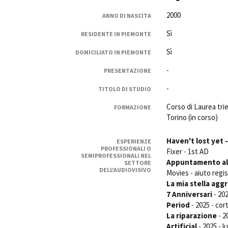
Rete regionale
2000
ANNO DI NASCITA
Bilancio sociale
Sì
Amministrazione trasparent
RESIDENTE IN PIEMONTE
Bandi e gare
Sì
DOMICILIATO IN PIEMONTE
Sostenibilità ambientale
-
PRESENTAZIONE
SERVIZI
-
TITOLO DI STUDIO
Servizi generali
Corso di Laurea tri
Location scouting
FORMAZIONE
Torino (in corso)
Spazi nella sede FCTP
Sala Casting
Haven't lost yet 
ESPERIENZE
Sala Paolo Tenna
PROFESSIONALI O
Fixer - 1st AD
SEMIPROFESSIONALI NEL
Appuntamento all
SETTORE
FILM FUNDS
DELL'AUDIOVISIVO
Movies - aiuto regi
Piemonte Film Tv Fund
La mia stella agg
Piemonte Film Tv Developm
7 Anniversari
- 202
Period
- 2025 - cor
Piemonte Doc Film Fund
La riparazione
- 2
Short Film Fund
Artificial
- 2025 - 