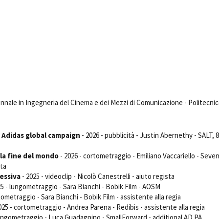
Days
Locarno F
LOCATION GUIDE
Mostra I
e
Cinemato
FILM DATABASE
Toronto I
Festa de
BOOK DATABASE
Torino Fi
David di
NEWS
Nastri d
ennale in Ingegneria del Cinema e dei Mezzi di Comunicazione - Politecnic
Premio S
CASTING
STRUME
- Adidas global campaign
- 2026 - pubblicità - Justin Abernethy - SALT, 
EVENTI, SPECIALI
Location 
Anteprime in Piemonte
Location
a fine del mondo
- 2026 - cortometraggio - Emiliano Vaccariello - Seve
TFI Torino Film Industry - Production
Newslet
sta
Days
ressiva
- 2025 - videoclip - Nicolò Canestrelli - aiuto regista
Lavora c
Avenue Cove - Erasmus +
ent Fund
5 - lungometraggio - Sara Bianchi - Bobik Film - AOSM
Stage - T
Guarda che storia!
tometraggio - Sara Bianchi - Bobik Film - assistente alla regia
Elenco O
La Grazia - Immagini e location della
025 - cortometraggio - Andrea Parena - Redibis - assistente alla regia
affidame
Torino di Paolo Sorrentino
lungometraggio - Luca Guadagnino - SmallForward - additional AD PA