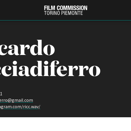
cardo
ciadiferro
41
PRODUCTION GUIDE
FESTIV
iferro@gmail.com
Società di produzione
Internat
agram.com/ricc.wav/
Strutture di servizio
Berlinale
Filmfests
Professionisti
Festival
Attrici-Attori
Biografil
Beginners