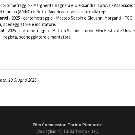
Open Day
- cortometraggio - Margherita Bagnara e Oleksandra Izotova - Associazio
 Cinema (AMNC) e Notte Americana - assistente alla regia.
Ciak in TOur!
enti
- 2025 - cortometraggio - Matteo Scapin e Giovanni Morganti - FCG
ta, sceneggiatore e montatore.
do!
- 2025 - cortometraggio - Matteo Scapin - Torino Film Festival e Univer
no - regista, sceneggiatore e montatore.
andi e gare
Contatti
Privacy
Cookie policy
Whistleblowing
Credi
to: 10 Giugno 2026
Film Commission Torino Piemonte
Via Cagliari 42, 10153 Torino - Italy