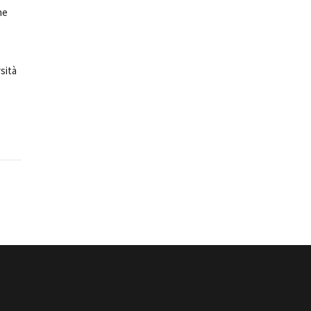
ne
sità
ts