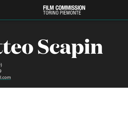
teo Scapin
)
9
l.com
PRODUCTION GUIDE
FESTIV
Società di produzione
Internat
Strutture di servizio
Berlinale
Filmfests
Professionisti
Festival
Attrici-Attori
Biografil
Beginners