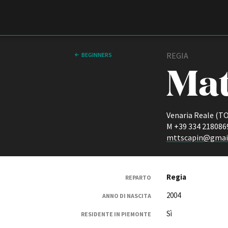
Film Commission
Torino Piemonte
REGIA
BEGINNERS
Mat
Venaria Reale (TO
M +39 334 218086
mttscapin@gmai
ABOUT
Chi siamo
Regia
REPARTO
Storia della Fondazione
2004
ANNO DI NASCITA
Contatti
La sede
Sì
RESIDENTE IN PIEMONTE
Partner