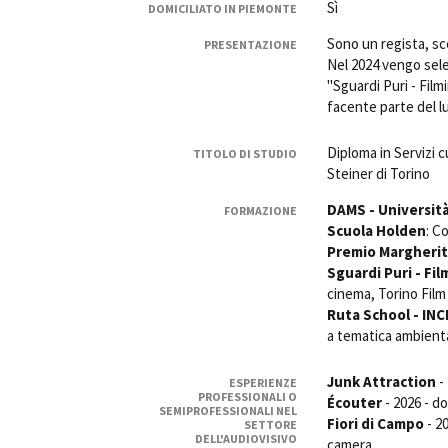
Sì
DOMICILIATO IN PIEMONTE
Rete regionale
Bilancio sociale
Sono un regista, sc
PRESENTAZIONE
Nel 2024 vengo sele
Amministrazione trasparent
"Sguardi Puri - Film
Bandi e gare
facente parte del 
Sostenibilità ambientale
Diploma in Servizi c
TITOLO DI STUDIO
SERVIZI
Steiner di Torino
Servizi generali
DAMS - Università
Location scouting
FORMAZIONE
Scuola Holden
: C
Spazi nella sede FCTP
Premio Margherit
Sala Casting
Sguardi Puri - Fil
Sala Paolo Tenna
cinema, Torino Film 
Ruta School - INC
FILM FUNDS
a tematica ambienta
Piemonte Film Tv Fund
Piemonte Film Tv Developm
Junk Attraction
-
ESPERIENZE
PROFESSIONALI O
Écouter
- 2026 - d
Piemonte Doc Film Fund
SEMIPROFESSIONALI NEL
Fiori di Campo
- 2
SETTORE
Short Film Fund
DELL'AUDIOVISIVO
camera.