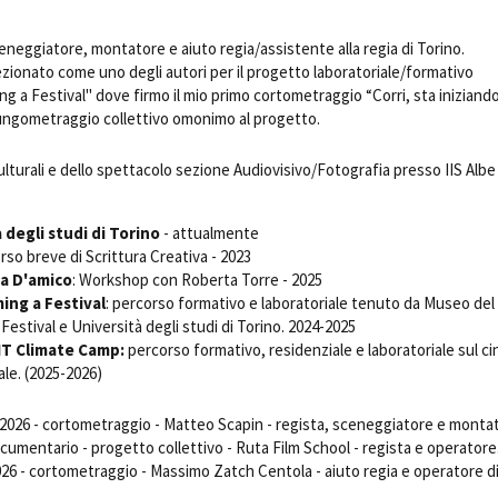
Days
Locarno F
eneggiatore, montatore e aiuto regia/assistente alla regia di Torino.
LOCATION GUIDE
Mostra I
zionato come uno degli autori per il progetto laboratoriale/formativo
e
Cinemato
ing a Festival" dove firmo il mio primo cortometraggio “Corri, sta iniziand
FILM DATABASE
Toronto I
lungometraggio collettivo omonimo al progetto.
Festa de
BOOK DATABASE
Torino Fi
ulturali e dello spettacolo sezione Audiovisivo/Fotografia presso IIS Albe
David di
NEWS
Nastri d
 degli studi di Torino
- attualmente
Premio S
orso breve di Scrittura Creativa - 2023
CASTING
a D'amico
: Workshop con Roberta Torre - 2025
STRUME
ming a Festival
: percorso formativo e laboratoriale tenuto da Museo del
EVENTI, SPECIALI
Location 
Festival e Università degli studi di Torino. 2024-2025
Anteprime in Piemonte
Location
IT Climate Camp:
percorso formativo, residenziale e laboratoriale sul c
TFI Torino Film Industry - Production
le. (2025-2026)
Newslet
Days
Lavora c
Avenue Cove - Erasmus +
ent Fund
 2026 - cortometraggio - Matteo Scapin - regista, sceneggiatore e monta
Stage - T
Guarda che storia!
ocumentario - progetto collettivo - Ruta Film School - regista e operatore
Elenco O
La Grazia - Immagini e location della
026 - cortometraggio - Massimo Zatch Centola - aiuto regia e operatore d
affidame
Torino di Paolo Sorrentino