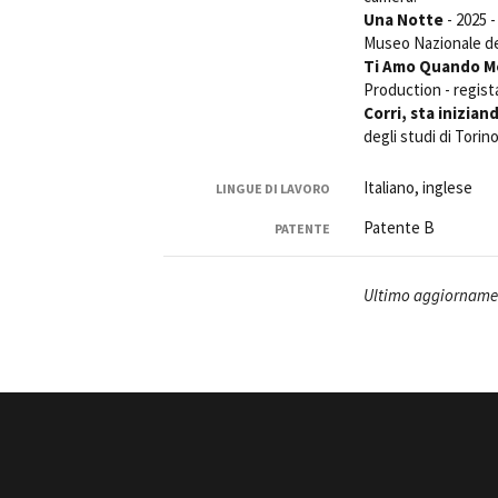
Una Notte
- 2025 
Museo Nazionale del
Ti Amo Quando M
Production - regis
Corri, sta inizian
degli studi di Tori
Amministrazione trasparente
B
Italiano, inglese
LINGUE DI LAVORO
Patente B
PATENTE
Ultimo aggiornamen