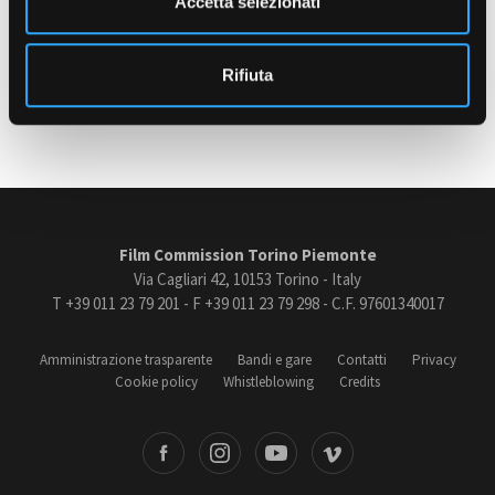
Accetta selezionati
Patente B
s
o
Rifiuta
Amministrazione trasparente
Ultimo aggiornamento: 09 Settembre 2025
Bandi e gare
Contatti
Privacy
Cookie policy
Whistleblowing
Credits
Film Commission Torino Piemonte
Via Cagliari 42, 10153 Torino - Italy
T +39 011 23 79 201 - F +39 011 23 79 298 - C.F. 97601340017
Amministrazione trasparente
Bandi e gare
Contatti
Privacy
Cookie policy
Whistleblowing
Credits
book
Instagram
Youtube
Vimeo