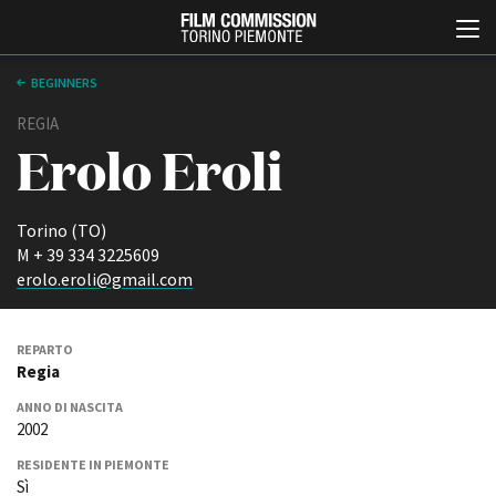
BEGINNERS
REGIA
Erolo Eroli
Torino (TO)
M + 39 334 3225609
erolo.eroli@gmail.com
Italiano
English
REPARTO
ABOUT
EVENTI, SPECIALI
Regia
Chi siamo
Anteprime in Piemonte
ANNO DI NASCITA
Storia della Fondazione
TFI Torino Film Industry -
2002
Production Days
Contatti
Avenue Cove - Erasmus +
La sede
RESIDENTE IN PIEMONTE
Guarda che storia!
Sì
Partner