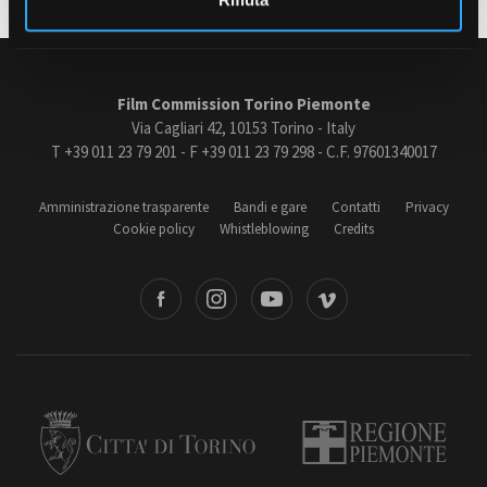
Amministrazione trasparente
Bandi e gare
Film Commission Torino Piemonte
Via Cagliari 42, 10153 Torino - Italy
Contatti
T +39 011 23 79 201 - F +39 011 23 79 298 - C.F. 97601340017
Privacy
Cookie policy
Whistleblowing
Amministrazione trasparente
Bandi e gare
Contatti
Privacy
Credits
Cookie policy
Whistleblowing
Credits
book
Instagram
Youtube
Vimeo
Torino
Regione Piemonte