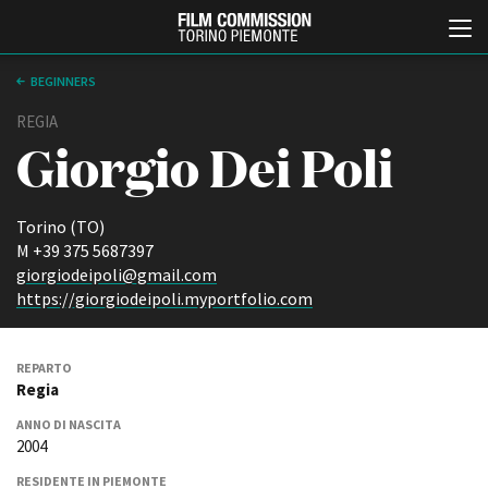
BEGINNERS
REGIA
Giorgio Dei Poli
Torino (TO)
M +39 375 5687397
giorgiodeipoli@gmail.com
Italiano
English
https://giorgiodeipoli.myportfolio.com
ABOUT
EVENTI, SPECIALI
REPARTO
Chi siamo
Anteprime in Piemonte
Regia
Storia della Fondazione
TFI Torino Film Industry -
Production Days
ANNO DI NASCITA
Contatti
2004
Avenue Cove - Erasmus +
La sede
Guarda che storia!
Partner
RESIDENTE IN PIEMONTE