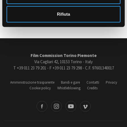
o
Ultimo aggiornamento: 08 Settembre 2025
Rifiuta
Amministrazione trasparente
Bandi e gare
Contatti
Privacy
Cookie policy
Whistleblowing
Film Commission Torino Piemonte
Credits
Via Cagliari 42, 10153 Torino - Italy
T +39 011 23 79 201 - F +39 011 23 79 298 - C.F. 97601340017
Amministrazione trasparente
Bandi e gare
Contatti
Privacy
Cookie policy
Whistleblowing
Credits
book
Instagram
Youtube
Vimeo