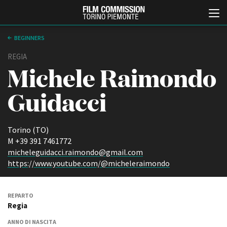
BEGINNERS
REGIA
Michele Raimondo
Guidacci
Torino (TO)
Italiano
English
M +39 391 7461772
micheleguidacci.raimondo@gmail.com
https://www.youtube.com/@micheleraimondo
ABOUT
EVENTI, SPECIALI
Chi siamo
Anteprime in Piemonte
Storia della Fondazione
TFI Torino Film Industry -
REPARTO
Production Days
Contatti
Regia
Avenue Cove - Erasmus +
La sede
Guarda che storia!
ANNO DI NASCITA
Partner