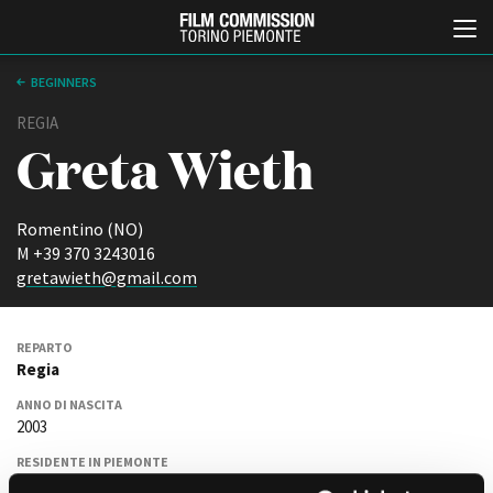
BEGINNERS
REGIA
Greta Wieth
Romentino (NO)
M +39 370 3243016
gretawieth@gmail.com
Italiano
English
REPARTO
ABOUT
EVENTI, SPECIALI
Regia
Chi siamo
Anteprime in Piemonte
ANNO DI NASCITA
Storia della Fondazione
TFI Torino Film Industry -
2003
Production Days
Contatti
Avenue Cove - Erasmus +
La sede
RESIDENTE IN PIEMONTE
Guarda che storia!
Sì
Partner