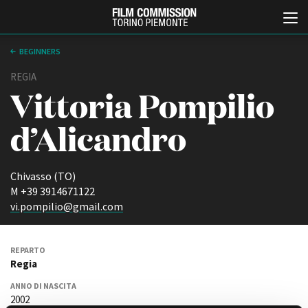
BEGINNERS
REGIA
Vittoria Pompilio
d’Alicandro
Chivasso (TO)
Italiano
English
M +39 3914671122
vi.pompilio@gmail.com
ABOUT
EVENTI, SPECIALI
Chi siamo
Anteprime in Piemonte
REPARTO
Storia della Fondazione
TFI Torino Film Industry -
Regia
Production Days
Contatti
Avenue Cove - Erasmus +
ANNO DI NASCITA
La sede
2002
Guarda che storia!
Partner