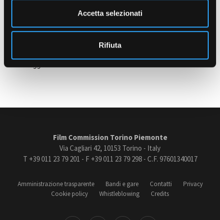
Italiano, inglese
n
Accetta selezionati
PATENTE
s
Patente B
o
Amministrazione trasparente
Rifiuta
Bandi e gare
Contatti
Ultimo aggiornamento: 02 Febbraio 2026
Privacy
Cookie policy
Whistleblowing
Credits
Film Commission Torino Piemonte
Via Cagliari 42, 10153 Torino - Italy
T +39 011 23 79 201 - F +39 011 23 79 298 - C.F. 97601340017
Amministrazione trasparente
Bandi e gare
Contatti
Privacy
Cookie policy
Whistleblowing
Credits