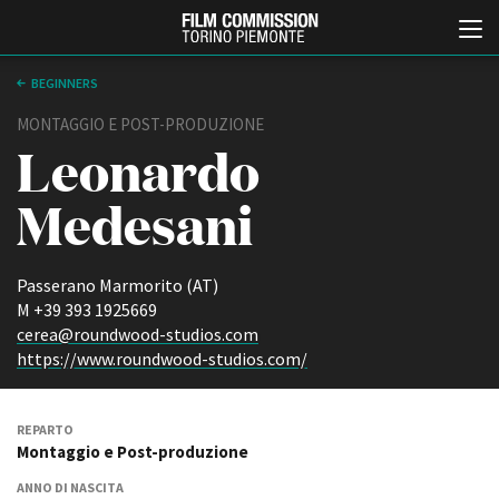
BEGINNERS
MONTAGGIO E POST-PRODUZIONE
Leonardo
Medesani
Passerano Marmorito (AT)
Italiano
English
M +39 393 1925669
cerea@roundwood-studios.com
https://www.roundwood-studios.com/
ABOUT
EVENTI, SPECIALI
Chi siamo
Anteprime in Piemonte
Storia della Fondazione
TFI Torino Film Industry -
REPARTO
Production Days
Contatti
Montaggio e Post-produzione
Avenue Cove - Erasmus +
La sede
Guarda che storia!
ANNO DI NASCITA
Partner