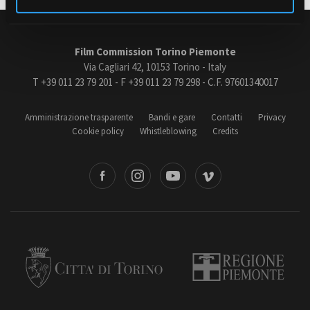
Amministrazione trasparente
Film Commission Torino Piemonte
Bandi e gare
Via Cagliari 42, 10153 Torino - Italy
Contatti
T +39 011 23 79 201 - F +39 011 23 79 298 - C.F. 97601340017
Privacy
Cookie policy
Amministrazione trasparente
Bandi e gare
Contatti
Privacy
Whistleblowing
Cookie policy
Whistleblowing
Credits
Credits
book
Instagram
Youtube
Vimeo
Torino
Regione Piemonte