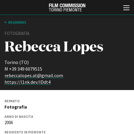
BEGINNERS
FOTOGRAFIA
Rebecca Lopes
Torino (TO)
M +39 349 6079515
rebeccalopes.at@gmail.com
Italiano
English
https://l1nk.dev/IDdt4
ABOUT
EVENTI, SPECIALI
REPARTO
Chi siamo
Anteprime in Piemonte
Fotografia
Storia della Fondazione
TFI Torino Film Industry -
Production Days
ANNO DI NASCITA
Contatti
2006
Avenue Cove - Erasmus +
La sede
Guarda che storia!
Partner
RESIDENTE IN PIEMONTE