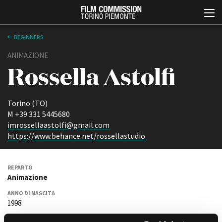
BEGINNERS
ANIMAZIONE
Rossella Astolfi
Torino (TO)
M +39 331 5445680
imrossellaastolfi@gmail.com
Italiano
English
https://www.behance.net/rossellastudio
ABOUT
EVENTI, SPECIALI
REPARTO
Chi siamo
Anteprime in Piemonte
Animazione
Storia della Fondazione
TFI Torino Film Industry -
Production Days
ANNO DI NASCITA
Contatti
1998
Avenue Cove - Erasmus +
La sede
Guarda che storia!
Partner
RESIDENTE IN PIEMONTE