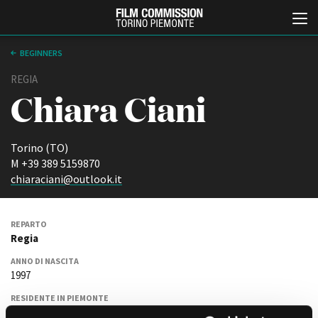
BEGINNERS
REGIA
Chiara Ciani
Torino (TO)
M +39 389 5159870
chiaraciani@outlook.it
Italiano
English
REPARTO
ABOUT
EVENTI, SPECIALI
Regia
Chi siamo
Anteprime in Piemonte
ANNO DI NASCITA
Storia della Fondazione
TFI Torino Film Industry -
1997
Production Days
Contatti
Avenue Cove - Erasmus +
La sede
RESIDENTE IN PIEMONTE
Guarda che storia!
Sì
Partner