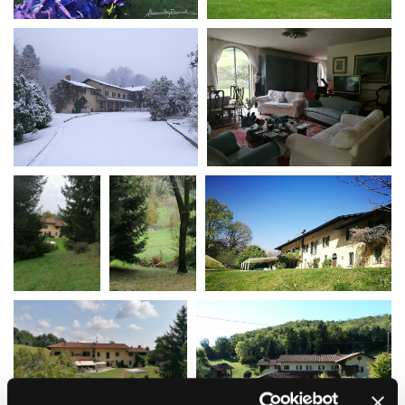
La Grazia - Immagini e
Rete regionale
location della Torino di Paolo
Bilancio sociale
Sorrentino
Amministrazione
Open Day
trasparente
Ciak in TOur!
Bandi e gare
Sostenibilità ambientale
FESTIVAL, MARKETS,
AWARDS
SERVIZI
International Film Festival
Servizi generali
Rotterdam
Location scouting
Berlinale Internationalen
Filmfestspiele Berlin
Spazi nella sede FCTP
Festival de Cannes
Sala Casting
Biografilm Festival - Bio to B
Sala Paolo Tenna
Industry Days
Locarno Film Festival
FILM FUNDS
Mostra Internazionale d’Arte
Piemonte Film Tv Fund
Cinematografica Venezia
Piemonte Film Tv
Toronto International Film
Development Fund
Festival
Piemonte Doc Film Fund
Festa del Cinema di Roma