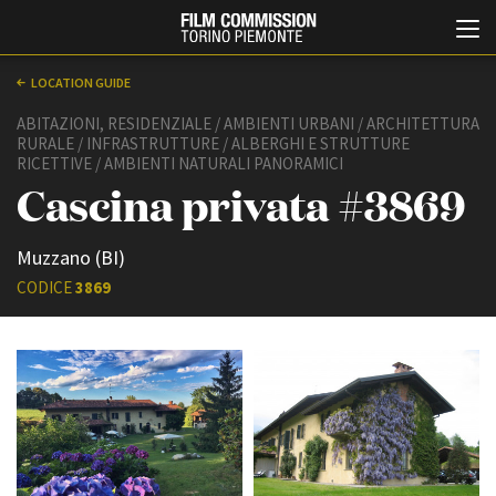
LOCATION GUIDE
ABITAZIONI, RESIDENZIALE / AMBIENTI URBANI / ARCHITETTURA
RURALE / INFRASTRUTTURE / ALBERGHI E STRUTTURE
RICETTIVE / AMBIENTI NATURALI PANORAMICI
Cascina privata #3869
Muzzano (BI)
CODICE
3869
Italiano
English
ABOUT
EVENTI, SPECIALI
Chi siamo
Anteprime in Piemonte
Storia della Fondazione
TFI Torino Film Industry -
Production Days
Contatti
Avenue Cove - Erasmus +
La sede
Guarda che storia!
Partner