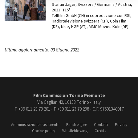
Stefan Jäger, Svizzera / Germania / Austria,
2021, 115'
Tellfilm GmbH (CH) in coproduzione con RSI,
Radiotelevisione svizzera (CH), Coin Film
(DE), blue, KGP (AT), MMC Movies Köln (DE)
Ultimo aggiornamento: 03 Giugno 2022
Film Commission Torino Piemonte
Via Cagliari 42, 10153 Torino - Italy
T +39 011 23 79 201 - F +39 011 23 79 298 - C.F. 97601340017
Amministrazione trasparente
Bandi e gare
Contatti
Privacy
Cookie policy
Whistleblowing
Credits