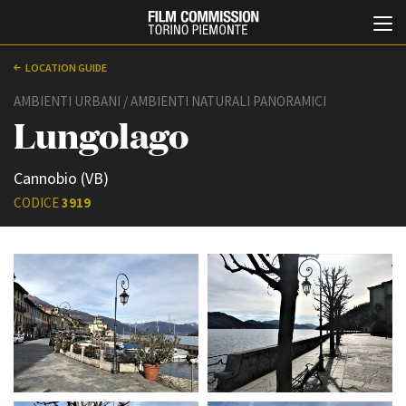
LOCATION GUIDE
AMBIENTI URBANI / AMBIENTI NATURALI PANORAMICI
Lungolago
Cannobio (VB)
CODICE
3919
Italiano
English
ABOUT
EVENTI, SPECIALI
Chi siamo
Anteprime in Piemonte
Storia della Fondazione
TFI Torino Film Industry -
Production Days
Contatti
Avenue Cove - Erasmus +
La sede
Guarda che storia!
Partner