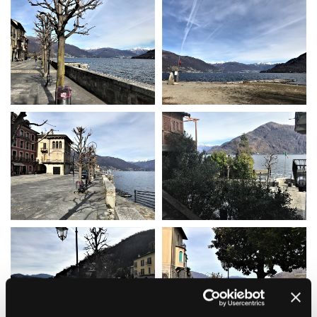
La Grazia - Immagini e
Rete regionale
location della Torino di Paolo
Bilancio sociale
Sorrentino
Amministrazione
Open Day
trasparente
Ciak in TOur!
Bandi e gare
Sostenibilità ambientale
FESTIVAL, MARKETS,
AWARDS
SERVIZI
International Film Festival
Servizi generali
Rotterdam
Location scouting
Berlinale Internationalen
Filmfestspiele Berlin
Spazi nella sede FCTP
Festival de Cannes
Sala Casting
Biografilm Festival - Bio to B
Sala Paolo Tenna
Industry Days
Locarno Film Festival
FILM FUNDS
Mostra Internazionale d’Arte
Piemonte Film Tv Fund
Cinematografica Venezia
Piemonte Film Tv
Toronto International Film
Development Fund
Festival
Piemonte Doc Film Fund
Festa del Cinema di Roma