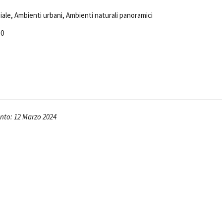
Open Day
iale, Ambienti urbani, Ambienti naturali panoramici
Ciak in TOur!
50
andi e gare
Contatti
Privacy
Cookie policy
Whistleblowing
Credi
to: 12 Marzo 2024