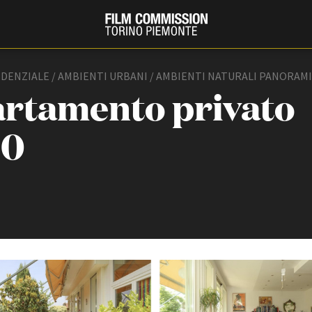
IDENZIALE / AMBIENTI URBANI / AMBIENTI NATURALI PANORAMI
rtamento privato
50
PRODUCTION GUIDE
FESTIV
Società di produzione
Internat
Strutture di servizio
Berlinale
Filmfests
Professionisti
Festival
Attrici-Attori
Biografil
Beginners