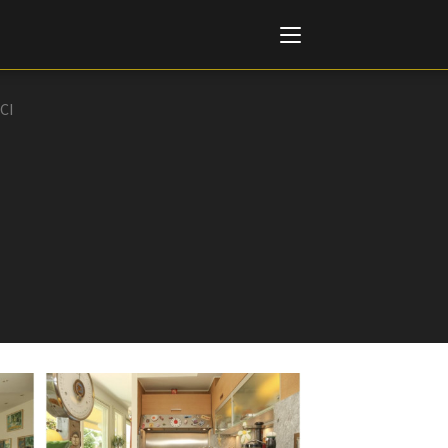
CI
Italiano
English
AL, MARKETS, AWARDS
ional Film Festival Rotterdam
 Internationalen
piele Berlin
 de Cannes
m Festival - Bio to B Industry