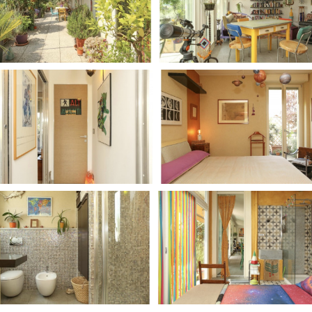
Days
Locarno F
LOCATION GUIDE
Mostra I
e
Cinemato
FILM DATABASE
Toronto I
Festa de
BOOK DATABASE
Torino Fi
David di
NEWS
Nastri d
Premio S
CASTING
STRUME
EVENTI, SPECIALI
Location 
Anteprime in Piemonte
Location
TFI Torino Film Industry - Production
Newslet
Days
Lavora c
Avenue Cove - Erasmus +
ent Fund
Stage - T
Guarda che storia!
Elenco O
La Grazia - Immagini e location della
affidame
Torino di Paolo Sorrentino