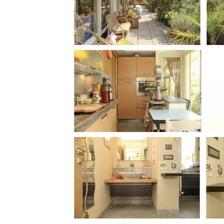
Rete regionale
Bilancio sociale
Amministrazione trasparent
Bandi e gare
Sostenibilità ambientale
SERVIZI
Servizi generali
Location scouting
Spazi nella sede FCTP
Sala Casting
Sala Paolo Tenna
FILM FUNDS
Piemonte Film Tv Fund
Piemonte Film Tv Developm
Piemonte Doc Film Fund
Short Film Fund