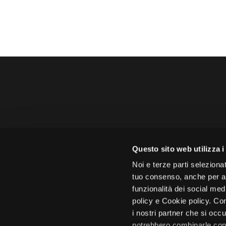
Amministrazione 
Questo sito web utilizza i
Face
Noi e terze parti selezionat
tuo consenso, anche per alt
funzionalità dei social med
policy e Cookie policy. Con
i nostri partner che si occu
Città di 
potrebbero combinarle con 