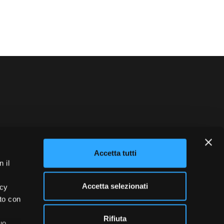
blowing
Credits
Accetta tutti
 il
Accetta selezionati
acy
ito con
Rifiuta
uo