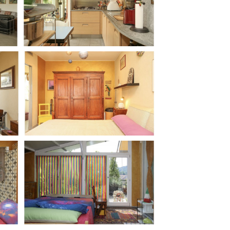
ilm Festival
nternazionale d’Arte
grafica Venezia
nternational Film Festival
l Cinema di Roma
lm Festival
 Donatello
’Argento
olinas
NTI
- Accedi al tuo profilo
 - Nuovo utente
ter
on noi
irocini - Scuola e Lavoro
peratori Economici per
nto lavori in economia