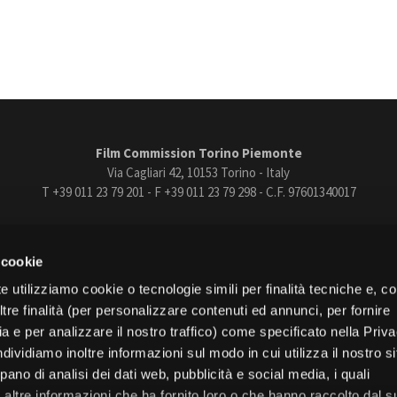
Film Commission Torino Piemonte
Via Cagliari 42, 10153 Torino - Italy
T +39 011 23 79 201 - F +39 011 23 79 298 - C.F. 97601340017
trasparente
Bandi e gare
Contatti
Privacy
Cookie policy
Whistle
 cookie
book
Instagram
Youtube
Vimeo
e utilizziamo cookie o tecnologie simili per finalità tecniche e, con
re finalità (per personalizzare contenuti ed annunci, per fornire
ia e per analizzare il nostro traffico) come specificato nella Priv
dividiamo inoltre informazioni sul modo in cui utilizza il nostro s
pano di analisi dei dati web, pubblicità e social media, i quali
Torino
altre informazioni che ha fornito loro o che hanno raccolto dal s