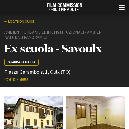
LOCATION GUIDE
AMBIENTI URBANI / EDIFICI ISTITUZIONALI / AMBIENTI
NATURALI PANORAMICI
Ex scuola - Savoulx
GUARDA LA MAPPA
Piazza Garambois, 1, Oulx (TO)
Italiano
English
CODICE
4953
ABOUT
EVENTI, SPECIALI
Chi siamo
Anteprime in Piemonte
Storia della Fondazione
TFI Torino Film Industry -
Production Days
Contatti
Avenue Cove - Erasmus +
La sede
Guarda che storia!
Partner