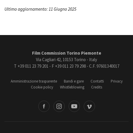
Ultimo aggiornamento: 11 Giugno 2025
Film Commission Torino Piemonte
Via Cagliari 42, 10153 Torino - Italy
T +39 011 23 79 201 - F +39 011 23 79 298 - C.F. 97601340017
Amministrazione trasparente
Bandi e gare
Contatti
Privacy
Cookie policy
Whistleblowing
Credits
book
Instagram
Youtube
Vimeo