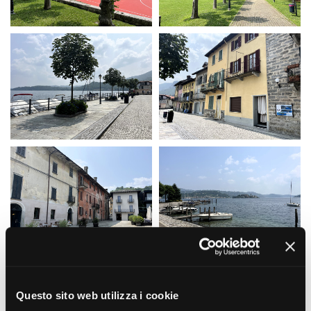
La Grazia - Immagini e
Rete regionale
location della Torino di Paolo
Bilancio sociale
Sorrentino
Amministrazione
Open Day
trasparente
Ciak in TOur!
Bandi e gare
Sostenibilità ambientale
FESTIVAL, MARKETS,
AWARDS
SERVIZI
International Film Festival
Servizi generali
Rotterdam
Location scouting
Berlinale Internationalen
Filmfestspiele Berlin
Spazi nella sede FCTP
Festival de Cannes
Sala Casting
Biografilm Festival - Bio to B
Sala Paolo Tenna
Industry Days
Locarno Film Festival
FILM FUNDS
Mostra Internazionale d’Arte
Piemonte Film Tv Fund
Cinematografica Venezia
Piemonte Film Tv
Toronto International Film
Development Fund
Festival
Questo sito web utilizza i cookie
Piemonte Doc Film Fund
Festa del Cinema di Roma