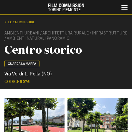
LOCATION GUIDE
AMBIENTI URBANI / ARCHITETTURA RURALE / INFRASTRUTTURE
/ AMBIENTI NATURALI PANORAMICI
Centro storico
GUARDA LA MAPPA
Via Verdi 1, Pella (NO)
Italiano
English
CODICE
5076
ABOUT
EVENTI, SPECIALI
Chi siamo
Anteprime in Piemonte
Storia della Fondazione
TFI Torino Film Industry -
Production Days
Contatti
Avenue Cove - Erasmus +
La sede
Guarda che storia!
Partner