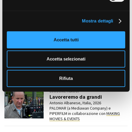
Settecento, Ottocento
e
STILE
l
Rustico
Mostra dettagli
c
Amministrazione trasparente
Bandi e gare
o
ASPETTO E CONDIZIONE
Tradizionale
Contatti
n
Accetta tutti
Privacy
s
LOCALIZZAZIONE
Cookie policy
Novara e provincia
e
Whistleblowing
n
Accetta selezionati
Credits
s
Alcune produzioni realizzate in
o
questa location
Rifiuta
LUNGOMETRAGGI
Lavoreremo da grandi
Antonio Albanese, Italia, 2026
PALOMAR (a Mediawan Company) e
PIPERFILM in collaborazione con
MAKING
MOVIES & EVENTS