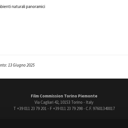
Open Day
bienti naturali panoramici
Ciak in TOur!
andi e gare
Contatti
Privacy
Cookie policy
Whistleblowing
Credi
to: 13 Giugno 2025
Film Commission Torino Piemonte
Via Cagliari 42, 10153 Torino - Italy
T +39 011 23 79 201 - F +39 011 23 79 298 - C.F. 97601340017
trasparente
Bandi e gare
Contatti
Privacy
Cookie policy
Whistle