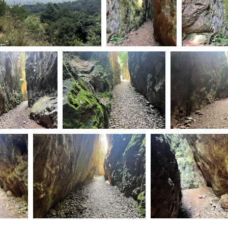
Days
Locarno F
LOCATION GUIDE
Mostra I
e
Cinemato
FILM DATABASE
Toronto I
Festa de
BOOK DATABASE
Torino Fi
David di
NEWS
Nastri d
Premio S
CASTING
STRUME
EVENTI, SPECIALI
Location 
Anteprime in Piemonte
Location
TFI Torino Film Industry - Production
Newslet
Days
Lavora c
Avenue Cove - Erasmus +
ent Fund
Stage - T
Guarda che storia!
Elenco O
La Grazia - Immagini e location della
affidame
Torino di Paolo Sorrentino