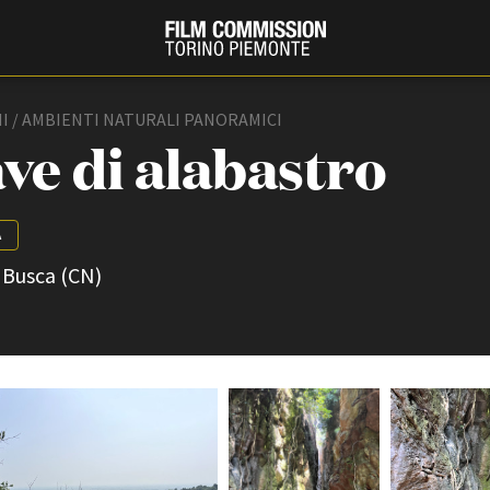
I / AMBIENTI NATURALI PANORAMICI
ve di alabastro
A
, Busca (CN)
PRODUCTION GUIDE
FESTIV
Società di produzione
Internat
Strutture di servizio
Berlinale
Filmfests
Professionisti
Festival
Attrici-Attori
Biografil
Beginners