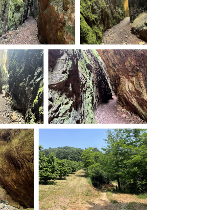
ilm Festival
nternazionale d’Arte
grafica Venezia
nternational Film Festival
l Cinema di Roma
lm Festival
 Donatello
’Argento
olinas
NTI
- Accedi al tuo profilo
 - Nuovo utente
ter
on noi
irocini - Scuola e Lavoro
peratori Economici per
nto lavori in economia