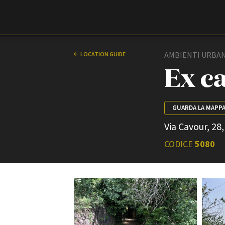
Film Commission
Torino Piemonte
AMBIENTI URBAN
LOCATION GUIDE
Ex ca
GUARDA LA MAPP
Via Cavour, 28
CODICE
5080
ABOUT
Chi siamo
Storia della Fondazione
Contatti
La sede
Partner