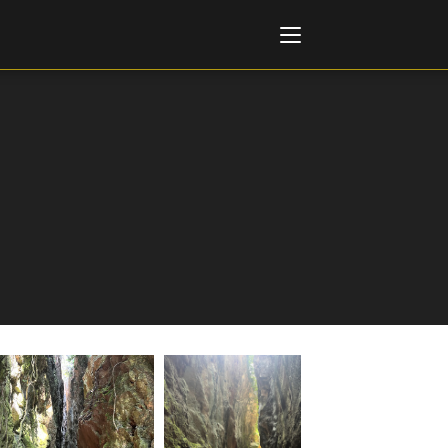
Italiano
English
AL, MARKETS, AWARDS
ional Film Festival Rotterdam
 Internationalen
piele Berlin
 de Cannes
m Festival - Bio to B Industry