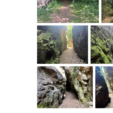
Rete regionale
Bilancio sociale
Amministrazione trasparent
Bandi e gare
Sostenibilità ambientale
SERVIZI
Servizi generali
Location scouting
Spazi nella sede FCTP
Sala Casting
Sala Paolo Tenna
FILM FUNDS
Piemonte Film Tv Fund
Piemonte Film Tv Developm
Piemonte Doc Film Fund
Short Film Fund