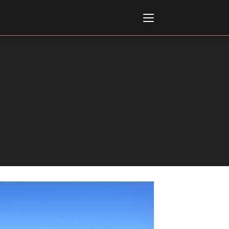
Italiano
English
AL, MARKETS, AWARDS
ional Film Festival Rotterdam
 Internationalen
piele Berlin
 de Cannes
m Festival - Bio to B Industry