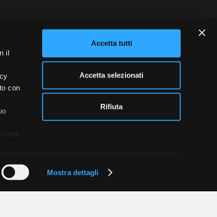
Accetta tutti
 il
blowing
Credits
Accetta selezionati
acy
ito con
Rifiuta
uo
ccetta
Mostra dettagli