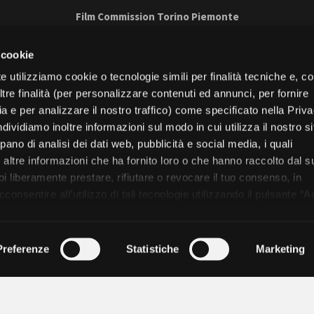
Film Commission Torino Piemonte
Via Cagliari 42, 10153 Torino - Italy
T +39 011 23 79 201 - F +39 011 23 79 298 - C.F. 97601340017
 cookie
e utilizziamo cookie o tecnologie simili per finalità tecniche e, con
trasparente
Bandi e gare
Contatti
Privacy
Cookie policy
Whistle
re finalità (per personalizzare contenuti ed annunci, per fornire
ia e per analizzare il nostro traffico) come specificato nella Priv
book
Instagram
Youtube
Vimeo
dividiamo inoltre informazioni sul modo in cui utilizza il nostro s
pano di analisi dei dati web, pubblicità e social media, i quali
altre informazioni che ha fornito loro o che hanno raccolto dal s
uoi liberamente prestare, rifiutare o revocare il tuo consenso, in
onsentire all’utilizzo di tali tecnologie utilizzando il pulsante “A
Torino
nformativa, continui senza accettare.
Regione Piemonte
Preferenze
Statistiche
Marketing
© 2026 Fondazione Film Commission Torino Piemonte. Tutti i diritti riservati.