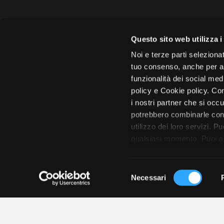
Questo sito web utilizza i
Noi e terze parti selezionat
Amministrazione 
tuo consenso, anche per alt
funzionalità dei social med
Face
policy e Cookie policy. Con
i nostri partner che si occu
potrebbero combinarle con 
utilizzo dei loro servizi. P
qualsiasi momento. Puoi acc
Città di 
tutto”. Chiudendo questa i
S
Necessari
e
l
e
z