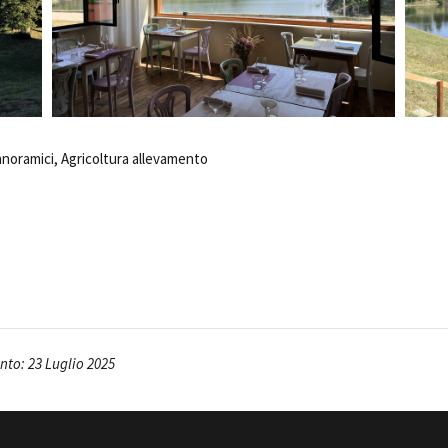
Open Day
Ciak in TOur!
andi e gare
Contatti
Privacy
Cookie policy
Whistleblowing
Credi
anoramici, Agricoltura allevamento
to: 23 Luglio 2025