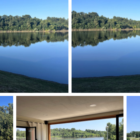
Days
Locarno F
LOCATION GUIDE
Mostra I
e
Cinemato
FILM DATABASE
Toronto I
Festa de
BOOK DATABASE
Torino Fi
David di
NEWS
Nastri d
Premio S
CASTING
STRUME
EVENTI, SPECIALI
Location 
Anteprime in Piemonte
Location
TFI Torino Film Industry - Production
Newslet
Days
Lavora c
Avenue Cove - Erasmus +
ent Fund
Stage - T
Guarda che storia!
Elenco O
La Grazia - Immagini e location della
affidame
Torino di Paolo Sorrentino