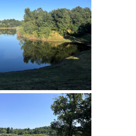
ilm Festival
nternazionale d’Arte
grafica Venezia
nternational Film Festival
l Cinema di Roma
lm Festival
 Donatello
’Argento
olinas
NTI
- Accedi al tuo profilo
 - Nuovo utente
ter
on noi
irocini - Scuola e Lavoro
peratori Economici per
nto lavori in economia