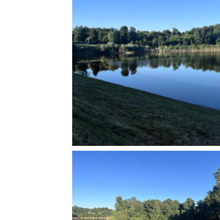
Rete regionale
Bilancio sociale
Amministrazione trasparent
Bandi e gare
Sostenibilità ambientale
SERVIZI
Servizi generali
Location scouting
Spazi nella sede FCTP
Sala Casting
Sala Paolo Tenna
FILM FUNDS
Piemonte Film Tv Fund
Piemonte Film Tv Developm
Piemonte Doc Film Fund
Short Film Fund