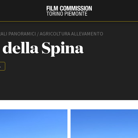
ALI PANORAMICI / AGRICOLTURA ALLEVAMENTO
 della Spina
A
PRODUCTION GUIDE
FESTIV
Società di produzione
Internat
Strutture di servizio
Berlinale
Filmfests
Professionisti
Festival
Attrici-Attori
Biografil
Beginners