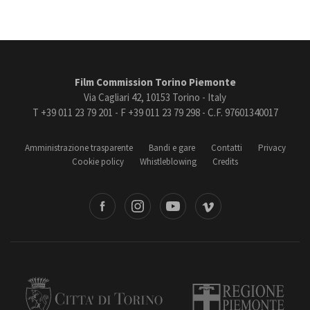
Film Commission Torino Piemonte
Via Cagliari 42, 10153 Torino - Italy
T +39 011 23 79 201 - F +39 011 23 79 298 - C.F. 97601340017
Amministrazione trasparente
Bandi e gare
Contatti
Privacy
Cookie policy
Whistleblowing
Credits
book
Instagram
Youtube
Vimeo
Torino
Regione Piemonte