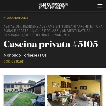
LOCATION GUIDE
ABITAZIONI, RESIDENZIALE / AMBIENTI URBANI / ARCHITETTURA
RURALE / CASTELLI, VILLE E PALAZZI / AMBIENTI NATURALI
PANORAMICI / AGRICOLTURA ALLEVAMENTO
Cascina privata #5105
Moriondo Torinese (TO)
CODICE
5105
Italiano
English
ABOUT
EVENTI, SPECIALI
Chi siamo
Anteprime in Piemonte
Storia della Fondazione
TFI Torino Film Industry -
Production Days
Contatti
Avenue Cove - Erasmus +
La sede
Guarda che storia!
Partner