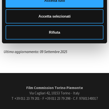
Accetta tutti
s
STILE
Eclettico, Neogotico
e
n
ASPETTO E CONDIZIONE
Accetta selezionati
Amministrazione trasparente
s
Alto borghese
Bandi e gare
o
LOCALIZZAZIONE
Contatti
Rifiuta
Alessandria e provincia
Privacy
Cookie policy
Whistleblowing
Credits
Ultimo aggiornamento: 09 Settembre 2025
Film Commission Torino Piemonte
Via Cagliari 42, 10153 Torino - Italy
T +39 011 23 79 201 - F +39 011 23 79 298 - C.F. 97601340017