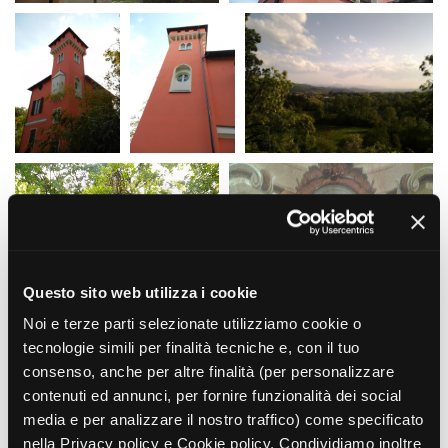
La Grazia - Immagini e
Rete regionale
location della Torino di Paolo
Bilancio sociale
Sorrentino
Amministrazione
Open Day
trasparente
Ciak in TOur!
Bandi e gare
Sostenibilità ambientale
FESTIVAL, MARKETS,
AWARDS
SERVIZI
International Film Festival
Servizi generali
Rotterdam
Location scouting
Berlinale Internationalen
Filmfestspiele Berlin
Spazi nella sede FCTP
Festival de Cannes
Sala Casting
Questo sito web utilizza i cookie
Biografilm Festival - Bio to B
Sala Paolo Tenna
Industry Days
Noi e terze parti selezionate utilizziamo cookie o
Locarno Film Festival
tecnologie simili per finalità tecniche e, con il tuo
FILM FUNDS
Mostra Internazionale d’Arte
consenso, anche per altre finalità (per personalizzare
Piemonte Film Tv Fund
Cinematografica Venezia
contenuti ed annunci, per fornire funzionalità dei social
Piemonte Film Tv
Toronto International Film
Development Fund
media e per analizzare il nostro traffico) come specificato
Festival
Piemonte Doc Film Fund
nella Privacy policy e Cookie policy. Condividiamo inoltre
Festa del Cinema di Roma