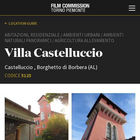
LOCATION GUIDE
ABITAZIONI, RESIDENZIALE / AMBIENTI URBANI / AMBIENTI
NATURALI PANORAMICI / AGRICOLTURA ALLEVAMENTO
Villa Castelluccio
Castelluccio , Borghetto di Borbera (AL)
CODICE
5125
Italiano
English
ABOUT
EVENTI, SPECIALI
Chi siamo
Anteprime in Piemonte
Storia della Fondazione
TFI Torino Film Industry -
Production Days
Contatti
Avenue Cove - Erasmus +
La sede
Guarda che storia!
Partner