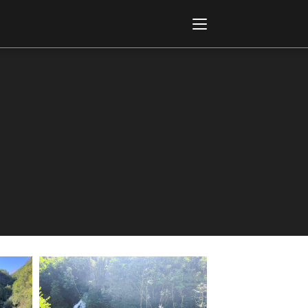
Italiano
English
AL, MARKETS, AWARDS
ional Film Festival Rotterdam
 Internationalen
piele Berlin
 de Cannes
m Festival - Bio to B Industry