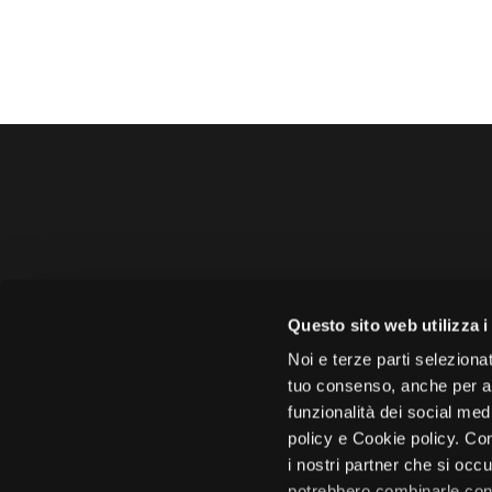
Amministrazione 
Questo sito web utilizza i
Face
Noi e terze parti selezionat
tuo consenso, anche per alt
funzionalità dei social med
policy e Cookie policy. Con
i nostri partner che si occu
Città di 
potrebbero combinarle con 