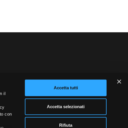
blowing
Credits
Accetta tutti
 il
Accetta selezionati
acy
ito con
Rifiuta
uo