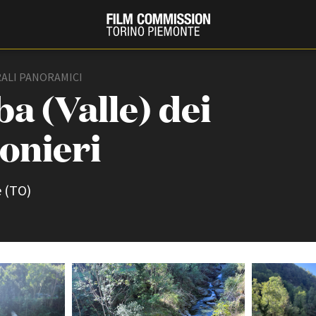
ALI PANORAMICI
a (Valle) dei
onieri
e (TO)
PRODUCTION GUIDE
FESTIV
Società di produzione
Internat
Strutture di servizio
Berlinale
Filmfests
Professionisti
Festival
Attrici-Attori
Biografil
Beginners