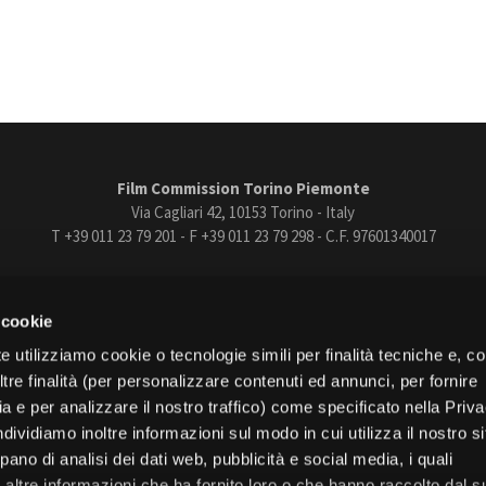
Film Commission Torino Piemonte
Via Cagliari 42, 10153 Torino - Italy
T +39 011 23 79 201 - F +39 011 23 79 298 - C.F. 97601340017
trasparente
Bandi e gare
Contatti
Privacy
Cookie policy
Whistle
 cookie
book
Instagram
Youtube
Vimeo
e utilizziamo cookie o tecnologie simili per finalità tecniche e, con
re finalità (per personalizzare contenuti ed annunci, per fornire
ia e per analizzare il nostro traffico) come specificato nella Priv
dividiamo inoltre informazioni sul modo in cui utilizza il nostro s
pano di analisi dei dati web, pubblicità e social media, i quali
Torino
altre informazioni che ha fornito loro o che hanno raccolto dal s