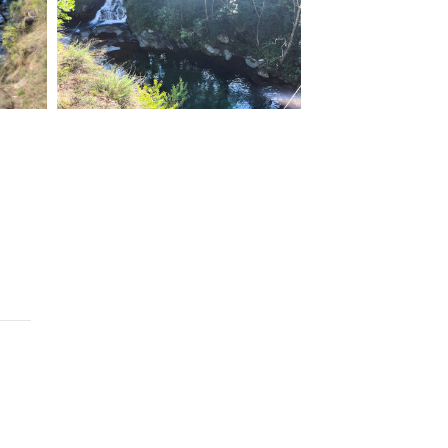
ilm Festival
nternazionale d’Arte
grafica Venezia
nternational Film Festival
l Cinema di Roma
lm Festival
 Donatello
’Argento
olinas
NTI
- Accedi al tuo profilo
 - Nuovo utente
ter
on noi
irocini - Scuola e Lavoro
peratori Economici per
nto lavori in economia