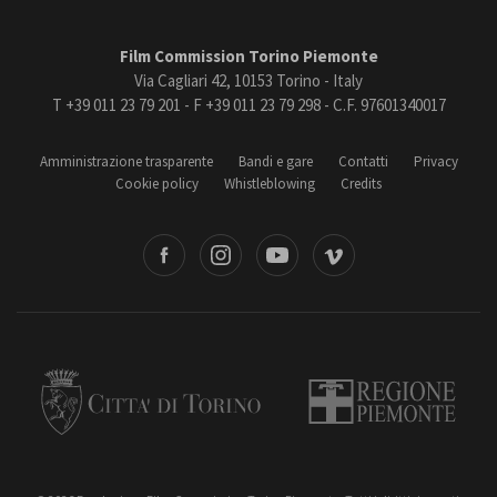
Film Commission Torino Piemonte
Via Cagliari 42, 10153 Torino - Italy
T +39 011 23 79 201 - F +39 011 23 79 298 - C.F. 97601340017
Amministrazione trasparente
Bandi e gare
Contatti
Privacy
Cookie policy
Whistleblowing
Credits
book
Instagram
Youtube
Vimeo
Torino
Regione Piemonte