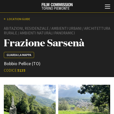
LOCATION GUIDE
ABITAZIONI, RESIDENZIALE / AMBIENTI URBANI / ARCHITETTURA
RURALE / AMBIENTI NATURALI PANORAMICI
Frazione Sarsenà
GUARDA LA MAPPA
Bobbio Pellice (TO)
Italiano
English
CODICE
5135
ABOUT
EVENTI, SPECIALI
Chi siamo
Anteprime in Piemonte
Storia della Fondazione
TFI Torino Film Industry -
Production Days
Contatti
Avenue Cove - Erasmus +
La sede
Guarda che storia!
Partner