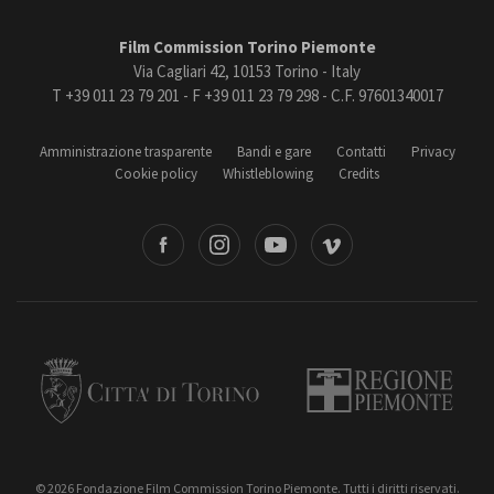
Film Commission Torino Piemonte
Via Cagliari 42, 10153 Torino - Italy
T +39 011 23 79 201 - F +39 011 23 79 298 - C.F. 97601340017
Amministrazione trasparente
Bandi e gare
Contatti
Privacy
Cookie policy
Whistleblowing
Credits
book
Instagram
Youtube
Vimeo
Torino
Regione Piemonte
© 2026 Fondazione Film Commission Torino Piemonte. Tutti i diritti riservati.