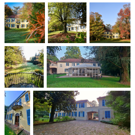
La Grazia - Immagini e
Rete regionale
location della Torino di Paolo
Bilancio sociale
Sorrentino
Amministrazione
Open Day
trasparente
Ciak in TOur!
Bandi e gare
Sostenibilità ambientale
FESTIVAL, MARKETS,
AWARDS
SERVIZI
International Film Festival
Servizi generali
Rotterdam
Location scouting
Berlinale Internationalen
Filmfestspiele Berlin
Spazi nella sede FCTP
Festival de Cannes
Sala Casting
Biografilm Festival - Bio to B
Sala Paolo Tenna
Industry Days
Locarno Film Festival
FILM FUNDS
Mostra Internazionale d’Arte
Piemonte Film Tv Fund
Cinematografica Venezia
Piemonte Film Tv
Toronto International Film
Development Fund
Festival
Piemonte Doc Film Fund
Festa del Cinema di Roma