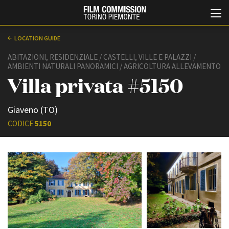
LOCATION GUIDE
ABITAZIONI, RESIDENZIALE / CASTELLI, VILLE E PALAZZI /
AMBIENTI NATURALI PANORAMICI / AGRICOLTURA ALLEVAMENTO
Villa privata #5150
Giaveno (TO)
CODICE
5150
Italiano
English
ABOUT
EVENTI, SPECIALI
Chi siamo
Anteprime in Piemonte
Storia della Fondazione
TFI Torino Film Industry -
Production Days
Contatti
Avenue Cove - Erasmus +
La sede
Guarda che storia!
Partner