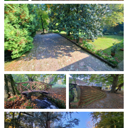
Short Film Fund
Torino Film Festival
David di Donatello
PRODUCTION GUIDE
Nastri d’Argento
Società di produzione
Premio Solinas
Strutture di servizio
Professionisti
STRUMENTI
Attrici-Attori
Location - Accedi al tuo
Beginners
profilo
Location - Nuovo utente
LOCATION GUIDE
Newsletter
Lavora con noi
FILM DATABASE
Stage - Tirocini - Scuola e
Lavoro
Elenco Operatori Economici
BOOK DATABASE
per affidamento lavori in
economia
NEWS
CASTING