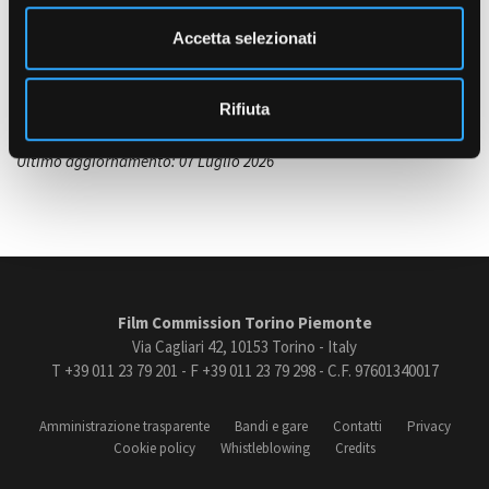
e
Tradizionale
n
Accetta selezionati
s
LOCALIZZAZIONE
Torino e provincia
Amministrazione trasparente
o
Bandi e gare
Rifiuta
Contatti
Privacy
Ultimo aggiornamento: 07 Luglio 2026
Cookie policy
Whistleblowing
Credits
Film Commission Torino Piemonte
Via Cagliari 42, 10153 Torino - Italy
T +39 011 23 79 201 - F +39 011 23 79 298 - C.F. 97601340017
Amministrazione trasparente
Bandi e gare
Contatti
Privacy
Cookie policy
Whistleblowing
Credits