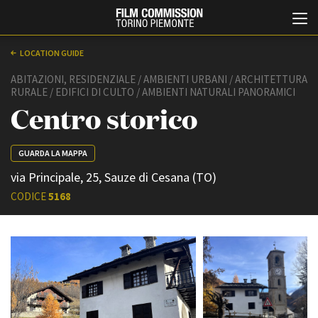
LOCATION GUIDE
ABITAZIONI, RESIDENZIALE / AMBIENTI URBANI / ARCHITETTURA
RURALE / EDIFICI DI CULTO / AMBIENTI NATURALI PANORAMICI
Centro storico
GUARDA LA MAPPA
via Principale, 25, Sauze di Cesana (TO)
Italiano
English
CODICE
5168
ABOUT
EVENTI, SPECIALI
Chi siamo
Anteprime in Piemonte
Storia della Fondazione
TFI Torino Film Industry -
Production Days
Contatti
Avenue Cove - Erasmus +
La sede
Guarda che storia!
Partner