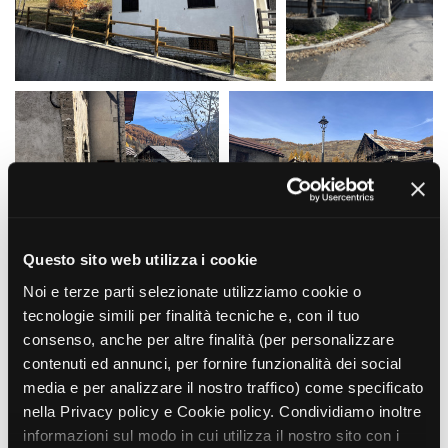
La Grazia - Immagini e
Rete regionale
location della Torino di Paolo
Bilancio sociale
Sorrentino
Amministrazione
Open Day
trasparente
Ciak in TOur!
Bandi e gare
Sostenibilità ambientale
FESTIVAL, MARKETS,
AWARDS
SERVIZI
International Film Festival
Servizi generali
Rotterdam
Location scouting
Berlinale Internationalen
Filmfestspiele Berlin
Spazi nella sede FCTP
Questo sito web utilizza i cookie
Festival de Cannes
Sala Casting
Noi e terze parti selezionate utilizziamo cookie o
Biografilm Festival - Bio to B
Sala Paolo Tenna
Industry Days
tecnologie simili per finalità tecniche e, con il tuo
Locarno Film Festival
consenso, anche per altre finalità (per personalizzare
FILM FUNDS
Mostra Internazionale d’Arte
contenuti ed annunci, per fornire funzionalità dei social
Piemonte Film Tv Fund
Cinematografica Venezia
media e per analizzare il nostro traffico) come specificato
Piemonte Film Tv
Toronto International Film
nella Privacy policy e Cookie policy. Condividiamo inoltre
Development Fund
Festival
informazioni sul modo in cui utilizza il nostro sito con i
Piemonte Doc Film Fund
Festa del Cinema di Roma