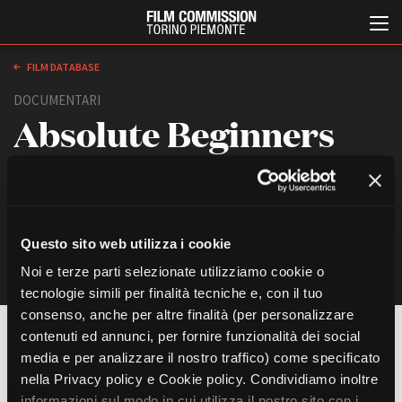
FILM DATABASE
DOCUMENTARI
Absolute Beginners
di
Lia Furxhi, Vittoria Castagneto, Gianni Volpi
Italia, 2003
Aiace Nazionale (Torino)
Italiano
English
Questo sito web utilizza i cookie
Noi e terze parti selezionate utilizziamo cookie o
ABOUT
EVENTI, SPECIALI
tecnologie simili per finalità tecniche e, con il tuo
Chi siamo
Anteprime in Piemonte
consenso, anche per altre finalità (per personalizzare
Storia della Fondazione
TFI Torino Film Industry -
contenuti ed annunci, per fornire funzionalità dei social
REGIA
Production Days
Contatti
Lia Furxhi, Vittoria Castagneto, Gianni Volpi
media e per analizzare il nostro traffico) come specificato
Avenue Cove - Erasmus +
La sede
nella Privacy policy e Cookie policy. Condividiamo inoltre
PRODUZIONE
Guarda che storia!
Partner
informazioni sul modo in cui utilizza il nostro sito con i