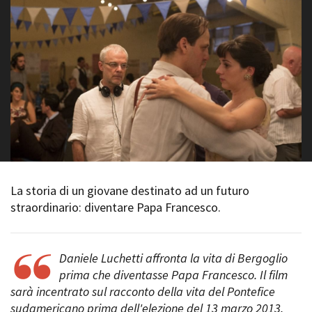
La Grazia - Immagini e
Rete regionale
location della Torino di Paolo
Bilancio sociale
Sorrentino
Amministrazione
Open Day
trasparente
Ciak in TOur!
Bandi e gare
Sostenibilità ambientale
FESTIVAL, MARKETS,
AWARDS
SERVIZI
International Film Festival
Servizi generali
Rotterdam
Location scouting
Berlinale Internationalen
Filmfestspiele Berlin
Spazi nella sede FCTP
Festival de Cannes
La storia di un giovane destinato ad un futuro
Sala Casting
Biografilm Festival - Bio to B
straordinario: diventare Papa Francesco.
Sala Paolo Tenna
Industry Days
Locarno Film Festival
FILM FUNDS
Mostra Internazionale d’Arte
Daniele Luchetti affronta la vita di Bergoglio
Piemonte Film Tv Fund
Cinematografica Venezia
prima che diventasse Papa Francesco. Il film
Piemonte Film Tv
Toronto International Film
Development Fund
sarà incentrato sul racconto della vita del Pontefice
Festival
Piemonte Doc Film Fund
sudamericano prima dell'elezione del 13 marzo 2013.
Festa del Cinema di Roma