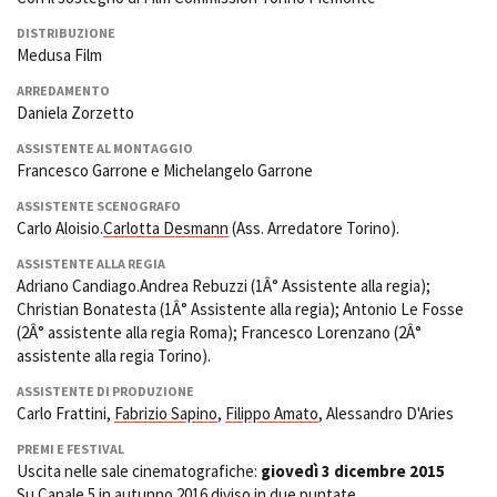
DISTRIBUZIONE
Medusa Film
ARREDAMENTO
Daniela Zorzetto
ASSISTENTE AL MONTAGGIO
Francesco Garrone e Michelangelo Garrone
ASSISTENTE SCENOGRAFO
Carlo Aloisio.
Carlotta Desmann
(Ass. Arredatore Torino).
ASSISTENTE ALLA REGIA
Adriano Candiago.Andrea Rebuzzi (1Â° Assistente alla regia);
Christian Bonatesta (1Â° Assistente alla regia); Antonio Le Fosse
(2Â° assistente alla regia Roma); Francesco Lorenzano (2Â°
assistente alla regia Torino).
ASSISTENTE DI PRODUZIONE
Carlo Frattini,
Fabrizio Sapino
,
Filippo Amato
, Alessandro D'Aries
PREMI E FESTIVAL
Uscita nelle sale cinematografiche:
giovedì 3 dicembre 2015
Su Canale 5 in autunno 2016 diviso in due puntate