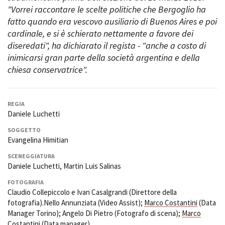
Short Film Fund
"
Vorrei raccontare le scelte politiche che Bergoglio ha
Torino Film Festival
fatto quando era vescovo ausiliario di Buenos Aires e poi
David di Donatello
PRODUCTION GUIDE
cardinale, e si è schierato nettamente a favore dei
Nastri d’Argento
Società di produzione
diseredati
", ha dichiarato il regista - "
anche a costo di
Premio Solinas
Strutture di servizio
inimicarsi gran parte della società argentina e della
Professionisti
chiesa conservatrice
".
STRUMENTI
Attrici-Attori
Location - Accedi al tuo
Beginners
profilo
Location - Nuovo utente
REGIA
Daniele Luchetti
LOCATION GUIDE
Newsletter
Lavora con noi
SOGGETTO
Evangelina Himitian
FILM DATABASE
Stage - Tirocini - Scuola e
Lavoro
SCENEGGIATURA
Elenco Operatori Economici
BOOK DATABASE
Daniele Luchetti, Martin Luis Salinas
per affidamento lavori in
economia
FOTOGRAFIA
NEWS
Claudio Collepiccolo e Ivan Casalgrandi (Direttore della
fotografia).Nello Annunziata (Video Assist);
Marco Costantini
(Data
CASTING
Manager Torino); Angelo Di Pietro (Fotografo di scena);
Marco
Costantini
(Data manager).