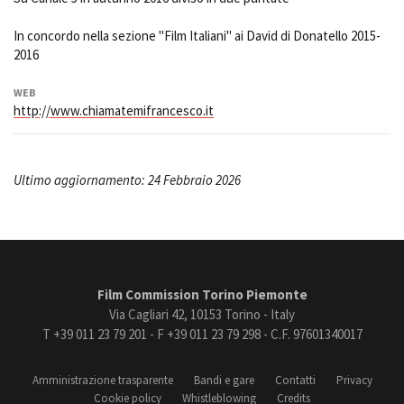
In concordo nella sezione "Film Italiani" ai David di Donatello 2015-
2016
WEB
http://www.chiamatemifrancesco.it
Ultimo aggiornamento: 24 Febbraio 2026
Film Commission Torino Piemonte
Via Cagliari 42, 10153 Torino - Italy
T +39 011 23 79 201 - F +39 011 23 79 298 - C.F. 97601340017
Amministrazione trasparente
Bandi e gare
Contatti
Privacy
Cookie policy
Whistleblowing
Credits