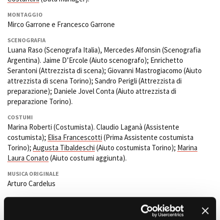
MONTAGGIO
Mirco Garrone e Francesco Garrone
Amministrazione trasparente
SCENOGRAFIA
Bandi e gare
Luana Raso (Scenografa Italia), Mercedes Alfonsin (Scenografia
Contatti
Argentina). Jaime D’Ercole (Aiuto scenografo); Enrichetto
Privacy
Serantoni (Attrezzista di scena); Giovanni Mastrogiacomo (Aiuto
Cookie policy
attrezzista di scena Torino); Sandro Perigli (Attrezzista di
preparazione); Daniele Jovel Conta (Aiuto attrezzista di
Whistleblowing
preparazione Torino).
Credits
COSTUMI
Marina Roberti (Costumista). Claudio Laganà (Assistente
costumista);
Elisa Francescotti
(Prima Assistente costumista
Torino);
Augusta Tibaldeschi
(Aiuto costumista Torino);
Marina
Laura Conato
(Aiuto costumi aggiunta).
MUSICA ORIGINALE
Arturo Cardelus
SUONO
Ignacio Angel Goyen Stryjeck (Fonico); Stefano Sabatini (1°
Microfonista); Davide Santolemme (2° Microfonista Torino).