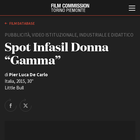
FILM DATABASE
PUBBLICITÀ, VIDEO ISTITUZIONALE, INDUSTRIALE E DIDATTICO
Spot Infasil Donna
“Gamma”
di
Pier Luca De Carlo
Italia, 2015, 30''
Italiano
English
Little Bull
ABOUT
EVENTI, SPECIALI
Chi siamo
Anteprime in Piemonte
Storia della Fondazione
TFI Torino Film Industry -
Production Days
Contatti
Avenue Cove - Erasmus +
La sede
Guarda che storia!
Partner