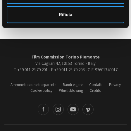
o
Rifiuta
Ultimo aggiornamento: 08 Novembre 2018
Amministrazione trasparente
Bandi e gare
Contatti
Privacy
Cookie policy
Whistleblowing
Film Commission Torino Piemonte
Credits
Via Cagliari 42, 10153 Torino - Italy
T +39 011 23 79 201 - F +39 011 23 79 298 - C.F. 97601340017
Amministrazione trasparente
Bandi e gare
Contatti
Privacy
Cookie policy
Whistleblowing
Credits
book
Instagram
Youtube
Vimeo