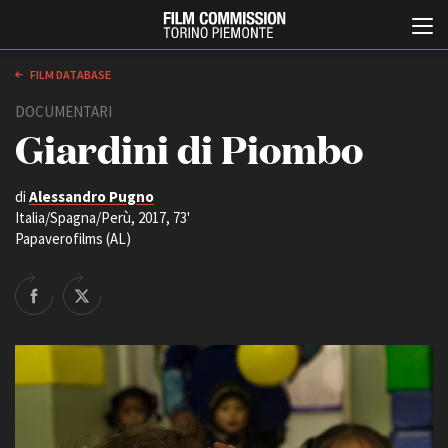
FILM DATABASE
DOCUMENTARI
Giardini di Piombo
di
Alessandro Pugno
Italia/Spagna/Perù, 2017, 73'
Papaverofilms (AL)
Italiano
English
ABOUT
EVENTI, SPECIALI
Chi siamo
Anteprime in Piemonte
Storia della Fondazione
TFI Torino Film Industry -
Production Days
Contatti
Avenue Cove - Erasmus +
La sede
Guarda che storia!
Partner