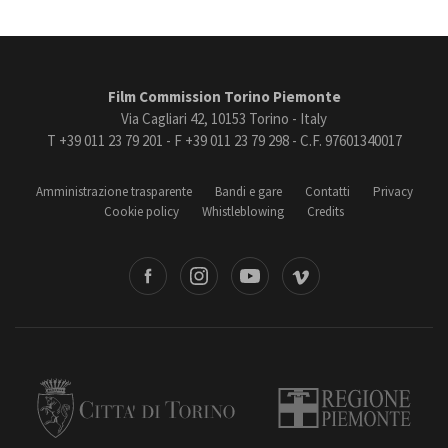
Film Commission Torino Piemonte
Via Cagliari 42, 10153 Torino - Italy
T +39 011 23 79 201 - F +39 011 23 79 298 - C.F. 97601340017
Amministrazione trasparente
Bandi e gare
Contatti
Privacy
Cookie policy
Whistleblowing
Credits
book
Instagram
Youtube
Vimeo
Torino
Regione Piemonte