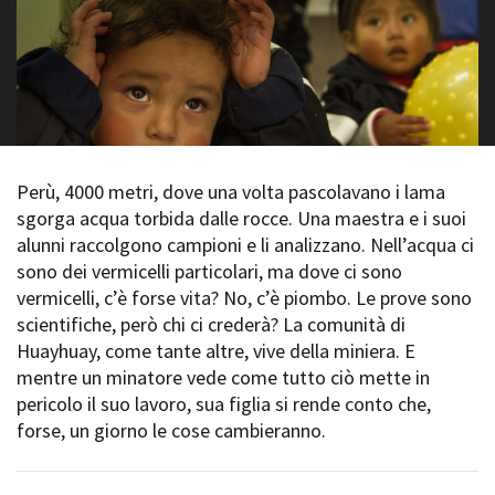
La Grazia - Immagini e
Rete regionale
location della Torino di Paolo
Bilancio sociale
Sorrentino
Amministrazione
Open Day
trasparente
Ciak in TOur!
Bandi e gare
Sostenibilità ambientale
FESTIVAL, MARKETS,
AWARDS
Perù, 4000 metri, dove una volta pascolavano i lama
SERVIZI
International Film Festival
sgorga acqua torbida dalle rocce. Una maestra e i suoi
Servizi generali
Rotterdam
alunni raccolgono campioni e li analizzano. Nell’acqua ci
Location scouting
Berlinale Internationalen
sono dei vermicelli particolari, ma dove ci sono
Filmfestspiele Berlin
Spazi nella sede FCTP
vermicelli, c’è forse vita? No, c’è piombo. Le prove sono
Festival de Cannes
Sala Casting
scientifiche, però chi ci crederà? La comunità di
Biografilm Festival - Bio to B
Sala Paolo Tenna
Industry Days
Huayhuay, come tante altre, vive della miniera. E
Locarno Film Festival
mentre un minatore vede come tutto ciò mette in
FILM FUNDS
Mostra Internazionale d’Arte
pericolo il suo lavoro, sua figlia si rende conto che,
Piemonte Film Tv Fund
Cinematografica Venezia
forse, un giorno le cose cambieranno.
Piemonte Film Tv
Toronto International Film
Development Fund
Festival
Piemonte Doc Film Fund
Festa del Cinema di Roma