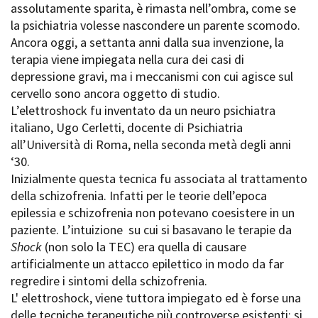
assolutamente sparita, è rimasta nell’ombra, come se
Short Film Fund
Torino Film Festival
la psichiatria volesse nascondere un parente scomodo.
David di Donatello
Ancora oggi, a settanta anni dalla sua invenzione, la
PRODUCTION GUIDE
Nastri d’Argento
terapia viene impiegata nella cura dei casi di
Società di produzione
Premio Solinas
depressione gravi, ma i meccanismi con cui agisce sul
Strutture di servizio
cervello sono ancora oggetto di studio.
Professionisti
STRUMENTI
L’elettroshock fu inventato da un neuro psichiatra
Attrici-Attori
Location - Accedi al tuo
italiano, Ugo Cerletti, docente di Psichiatria
Beginners
profilo
all’Università di Roma, nella seconda metà degli anni
Location - Nuovo utente
‘30.
LOCATION GUIDE
Newsletter
Inizialmente questa tecnica fu associata al trattamento
Lavora con noi
della schizofrenia. Infatti per le teorie dell’epoca
FILM DATABASE
Stage - Tirocini - Scuola e
Lavoro
epilessia e schizofrenia non potevano coesistere in un
Elenco Operatori Economici
paziente. L’intuizione su cui si basavano le terapie da
BOOK DATABASE
per affidamento lavori in
Shock
(non solo la TEC) era quella di causare
economia
artificialmente un attacco epilettico in modo da far
NEWS
regredire i sintomi della schizofrenia.
L' elettroshock, viene tuttora impiegato ed è forse una
CASTING
delle tecniche terapeutiche più controverse esistenti: si