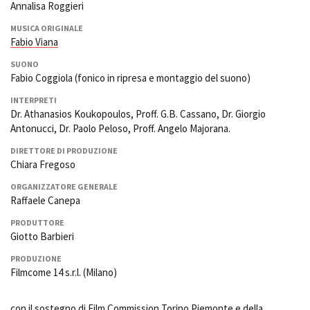
Annalisa Roggieri
MUSICA ORIGINALE
Fabio Viana
SUONO
Fabio Coggiola (fonico in ripresa e montaggio del suono)
INTERPRETI
Dr. Athanasios Koukopoulos, Proff. G.B. Cassano, Dr. Giorgio
Antonucci, Dr. Paolo Peloso, Proff. Angelo Majorana.
DIRETTORE DI PRODUZIONE
Chiara Fregoso
ORGANIZZATORE GENERALE
Raffaele Canepa
PRODUTTORE
Giotto Barbieri
PRODUZIONE
Filmcome 14 s.r.l. (Milano)
con il sostegno di Film Commission Torino Piemonte e della