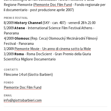
Regione Piemonte (
Piemonte Doc Film Fund
- Fondo regionale per
il documentario - post produzione aprile 2007)
PREMI E FESTIVAL
8/2009
History Channel
(SKY - can. 407) - venerdì 28 h.21:00
5/2009
Atene
- International Science Film Festival Athens -
Panorama
4/2009
Olomouc
(Rep. Ceca) Olomoucký Mezinárodní Filmový
Festival - Panorama
3/2009
Piemonte Movie - Un anno di cinema sotto la Mole
3/2009
Roma
- Roma DocScient - Gran Premio della Giuria
Scientifica Migliore Documentario
CONTATTI
Filmcome 14 srl (Giotto Barbieri)
FONDO
Piemonte Doc Film Fund
EMAIL
info@giottobarbieri.com