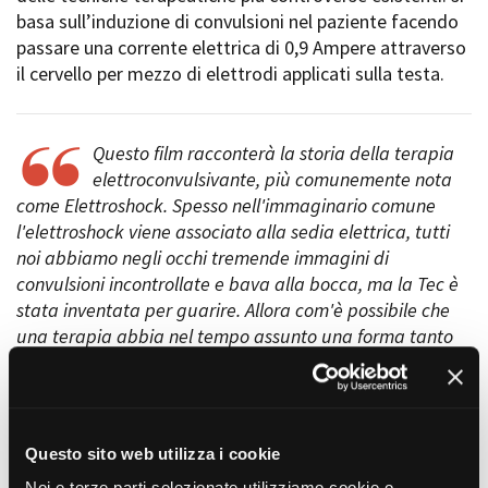
basa sull’induzione di convulsioni nel paziente facendo
passare una corrente elettrica di 0,9 Ampere attraverso
il cervello per mezzo di elettrodi applicati sulla testa.
Amministrazione trasparente
Bandi e gare
Contatti
Questo film racconterà la storia della terapia
Privacy
elettroconvulsivante, più comunemente nota
Cookie policy
come Elettroshock. Spesso nell'immaginario comune
Whistleblowing
Credits
l'elettroshock viene associato alla sedia elettrica, tutti
noi abbiamo negli occhi tremende immagini di
convulsioni incontrollate e bava alla bocca, ma la Tec è
stata inventata per guarire. Allora com'è possibile che
una terapia abbia nel tempo assunto una forma tanto
funesta?
Il film cercherà di aprire una porta su questa cura
ancora misteriosa e tanto dibattuta.
Il documentario partirà dall'invenzione della Tec
Questo sito web utilizza i cookie
(Terapia elettroconvulsivante). Attraverso la
Noi e terze parti selezionate utilizziamo cookie o