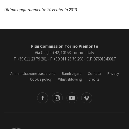
Ultimo aggiornamento: 20 Febbraio 2013
Film Commission Torino Piemonte
Via Cagliari 42, 10153 Torino - Italy
T +39 011 23 79 201 - F +39 011 23 79 298 - C.F. 97601340017
Amministrazione trasparente
Bandi e gare
Contatti
Privacy
Cookie policy
Whistleblowing
Credits
book
Instagram
Youtube
Vimeo