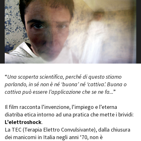
La Grazia - Immagini e
Rete regionale
location della Torino di Paolo
Bilancio sociale
Sorrentino
Amministrazione
Open Day
trasparente
Ciak in TOur!
Bandi e gare
Sostenibilità ambientale
FESTIVAL, MARKETS,
AWARDS
SERVIZI
International Film Festival
Servizi generali
Rotterdam
Location scouting
Berlinale Internationalen
“
Una scoperta scientifica, perché di questo stiamo
Filmfestspiele Berlin
Spazi nella sede FCTP
parlando, in sé non è né ‘buona’ né ‘cattiva’. Buona o
Festival de Cannes
Sala Casting
cattiva può essere l’applicazione che se ne fa...
”
Biografilm Festival - Bio to B
Sala Paolo Tenna
Industry Days
Locarno Film Festival
Il film racconta l’invenzione, l’impiego e l’eterna
FILM FUNDS
Mostra Internazionale d’Arte
diatriba etica intorno ad una pratica che mette i brividi:
Piemonte Film Tv Fund
Cinematografica Venezia
L’elettroshock
.
Piemonte Film Tv
Toronto International Film
La TEC (Terapia Elettro Convulsivante), dalla chiusura
Development Fund
Festival
dei manicomi in Italia negli anni ‘70, non è
Piemonte Doc Film Fund
Festa del Cinema di Roma