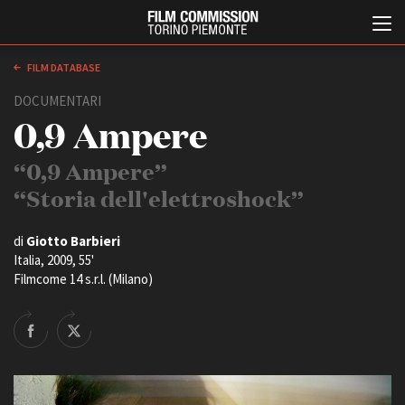
FILM DATABASE
DOCUMENTARI
0,9 Ampere
“0,9 Ampere”
“Storia dell'elettroshock”
Italiano
English
di
Giotto Barbieri
Italia, 2009, 55'
Filmcome 14 s.r.l. (Milano)
ABOUT
EVENTI, SPECIALI
Chi siamo
Anteprime in Piemonte
Storia della Fondazione
TFI Torino Film Industry -
Production Days
Contatti
Avenue Cove - Erasmus +
La sede
Guarda che storia!
Partner