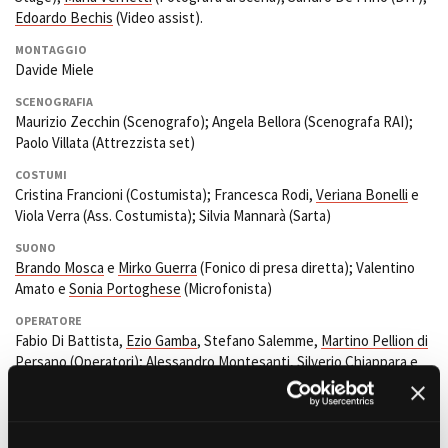
Short Film Fund
Edoardo Bechis
(Video assist).
Torino Film Festival
David di Donatello
MONTAGGIO
PRODUCTION GUIDE
Davide Miele
Nastri d’Argento
Società di produzione
Premio Solinas
SCENOGRAFIA
Strutture di servizio
Maurizio Zecchin (Scenografo); Angela Bellora (Scenografa RAI);
Professionisti
STRUMENTI
Paolo Villata (Attrezzista set)
Attrici-Attori
Location - Accedi al tuo
COSTUMI
Beginners
profilo
Cristina Francioni (Costumista); Francesca Rodi,
Veriana Bonelli
e
Location - Nuovo utente
Viola Verra (Ass. Costumista); Silvia Mannarà (Sarta)
LOCATION GUIDE
Newsletter
SUONO
Lavora con noi
Brando Mosca
e
Mirko Guerra
(Fonico di presa diretta); Valentino
FILM DATABASE
Stage - Tirocini - Scuola e
Amato e
Sonia Portoghese
(Microfonista)
Lavoro
Elenco Operatori Economici
OPERATORE
BOOK DATABASE
per affidamento lavori in
Fabio Di Battista,
Ezio Gamba
, Stefano Salemme,
Martino Pellion di
economia
Persano
(Operatori); Alessandro Montesanti, Silverio Chiappara e
NEWS
Marco Costantini
(Ass. Operatore);
Stefano Capobianco
e Alessio
Giannoni (A.to Operatore)
CASTING
TRUCCATORI E PARRUCCHIERI