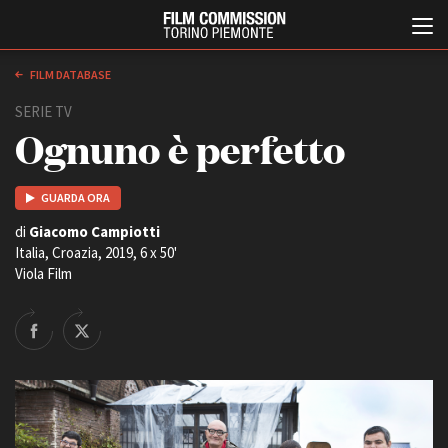
FILM DATABASE
SERIE TV
Ognuno è perfetto
GUARDA ORA
di
Giacomo Campiotti
Italia, Croazia, 2019, 6 x 50'
Italiano
English
Viola Film
ABOUT
EVENTI, SPECIALI
Chi siamo
Anteprime in Piemonte
Storia della Fondazione
TFI Torino Film Industry -
Production Days
Contatti
Avenue Cove - Erasmus +
La sede
Guarda che storia!
Partner