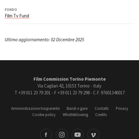
FONDO
Film Tv Fund
Ultimo aggiornamento: 02 Dicembre 2025
Film Commission Torino Piemonte
Via Cagliari 42, 10153 Torino - Italy
T +39 011 23 79 201 - F +39 011 23 79 298 - C.F. 97601340017
Amministrazione trasparente
Bandi e gare
Contatti
Privacy
Cookie policy
Whistleblowing
Credits
book
Instagram
Youtube
Vimeo