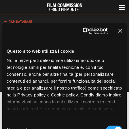
FILM DATABASE
LUNGOMETRAGGI
Una vita spericolata
Questo sito web utilizza i cookie
di
-
Noi e terze parti selezionate utilizziamo cookie o
, 2018
tecnologie simili per finalità tecniche e, con il tuo
consenso, anche per altre finalità (per personalizzare
Italiano
English
contenuti ed annunci, per fornire funzionalità dei social
media e per analizzare il nostro traffico) come specificato
ABOUT
EVENTI, SPECIALI
nella Privacy policy e Cookie policy. Condividiamo inoltre
Chi siamo
Anteprime in Piemonte
informazioni sul modo in cui utilizza il nostro sito con i
OPERATORE
Storia della Fondazione
TFI Torino Film Industry -
Ezio Gamba
nostri partner che si occupano di analisi dei dati web,
Production Days
Contatti
pubblicità e social media, i quali potrebbero combinarle
Avenue Cove - Erasmus +
La sede
con altre informazioni che ha fornito loro o che hanno
S
Guarda che storia!
Partner