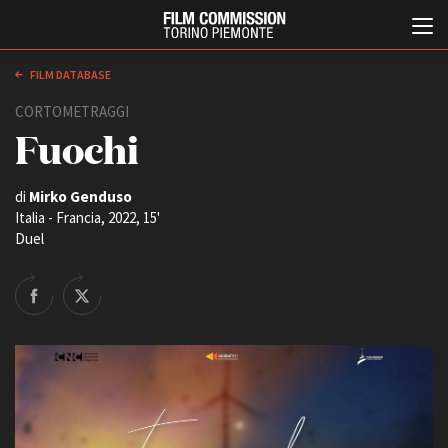
FILM DATABASE
CORTOMETRAGGI
Fuochi
di
Mirko Genduso
Italia - Francia, 2022, 15'
Duel
Italiano
English
ABOUT
EVENTI, SPECIALI
Chi siamo
Anteprime in Piemonte
Storia della Fondazione
TFI Torino Film Industry -
Production Days
Contatti
Avenue Cove - Erasmus +
La sede
Guarda che storia!
Partner