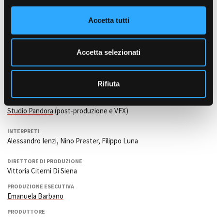
MONTAGGIO
o
Zrinka Ivanko
n
Accetta tutti
s
SCENOGRAFIA
Ascanio Viarigi
e
n
SUONO
Accetta selezionati
s
Mirko Genduso
o
TRUCCATORI E PARRUCCHIERI
Rifiuta
Vanessa Ferrauto
ALTRI CREDITS
Studio Pandora
(post-produzione e VFX)
INTERPRETI
Alessandro Ienzi, Nino Prester, Filippo Luna
DIRETTORE DI PRODUZIONE
Vittoria Citerni Di Siena
PRODUZIONE ESECUTIVA
Emanuela Barbano
PRODUTTORE