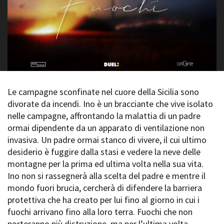
La Grazia - Immagini e
Rete regionale
location della Torino di Paolo
Bilancio sociale
Sorrentino
Amministrazione
Open Day
trasparente
Ciak in TOur!
Bandi e gare
Sostenibilità ambientale
FESTIVAL, MARKETS,
AWARDS
SERVIZI
Le campagne sconfinate nel cuore della Sicilia sono
International Film Festival
Servizi generali
Rotterdam
divorate da incendi. Ino è un bracciante che vive isolato
Location scouting
Berlinale Internationalen
nelle campagne, affrontando la malattia di un padre
Filmfestspiele Berlin
Spazi nella sede FCTP
ormai dipendente da un apparato di ventilazione non
Festival de Cannes
Sala Casting
invasiva. Un padre ormai stanco di vivere, il cui ultimo
Biografilm Festival - Bio to B
Sala Paolo Tenna
desiderio è fuggire dalla stasi e vedere la neve delle
Industry Days
montagne per la prima ed ultima volta nella sua vita.
Locarno Film Festival
FILM FUNDS
Ino non si rassegnerà alla scelta del padre e mentre il
Mostra Internazionale d’Arte
Piemonte Film Tv Fund
mondo fuori brucia, cercherà di difendere la barriera
Cinematografica Venezia
Piemonte Film Tv
protettiva che ha creato per lui fino al giorno in cui i
Toronto International Film
Development Fund
Festival
fuochi arrivano fino alla loro terra. Fuochi che non
Piemonte Doc Film Fund
Festa del Cinema di Roma
porteranno più distruzione, ma per l’ultima volta,