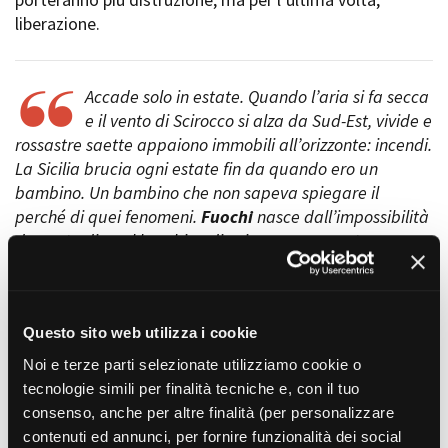
Short Film Fund
Torino Film Festival
liberazione.
David di Donatello
PRODUCTION GUIDE
Nastri d’Argento
Società di produzione
Premio Solinas
Accade solo in estate. Quando l’aria si fa secca
Strutture di servizio
e il vento di Scirocco si alza da Sud-Est, vivide e
Professionisti
STRUMENTI
rossastre saette appaiono immobili all’orizzonte: incendi.
Attrici-Attori
Location - Accedi al tuo
La Sicilia brucia ogni estate fin da quando ero un
Beginners
profilo
bambino. Un bambino che non sapeva spiegare il
Location - Nuovo utente
perché di quei fenomeni.
Fuochi
nasce dall’impossibilità
LOCATION GUIDE
Newsletter
da parte di quel bambino di spiegare un evento
Lavora con noi
naturale, come una malattia. I fuochi della storia
FILM DATABASE
Stage - Tirocini - Scuola e
sorgono spontaneamente, consumando il risultato del
Lavoro
lavoro degli uomini, così come la malattia del padre di
Elenco Operatori Economici
BOOK DATABASE
Questo sito web utilizza i cookie
Ino. La mia intenzione è di dirigere Fuochi mostrando la
per affidamento lavori in
economia
Sicilia come un vasto deserto abitato da pochi,
Noi e terze parti selezionate utilizziamo cookie o
NEWS
circondato da moderne onnipresenti tecnologie
tecnologie simili per finalità tecniche e, con il tuo
mischiate a luoghi senza un tempo preciso. La scelta dei
consenso, anche per altre finalità (per personalizzare
CASTING
suoni che fluttuano intorno al protagonista sono un
contenuti ed annunci, per fornire funzionalità dei social