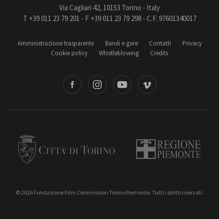
Via Cagliari 42, 10153 Torino - Italy
T +39 011 23 79 201 - F +39 011 23 79 298 - C.F. 97601340017
Amministrazione trasparente
Bandi e gare
Contatti
Privacy
Cookie policy
Whistleblowing
Credits
book
Instagram
Youtube
Vimeo
Torino
Regione Piemonte
© 2026 Fondazione Film Commission Torino Piemonte. Tutti i diritti riservati.