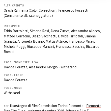
ALTRI CREDITS
Orash Rahnema (Color Correction); Francesco Fossetti
(Consulente alla sceneggiatura)
INTERPRETI
Fabio Bortolotti, Simone Rosi, Alena Zueva, Alessandro Allocco,
Matteo Corradini, Diego Sacchetti, Davide Isimbaldi, Simone
Granata, Antonella Bovino, Mattia Attrice, Francesco Miceli,
Michele Poggi, Giuseppe Mancini, Francesca Zacchia, Riccardo
Romiti.
PRODUZIONE ESECUTIVA
Davide Ferazza, Alessandro Giorgio - Withstand
PRODUTTORE
Davide Ferazza
PRODUZIONE
Withstand
con il sostegno di Film Commission Torino Piemonte -
Piemonte
Doc Film Fund
- sviluppo dicembre 2018, Mibact e S.I.A.E.