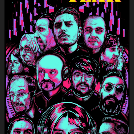
La Grazia - Immagini e
Rete regionale
location della Torino di Paolo
Bilancio sociale
Sorrentino
Amministrazione
Open Day
trasparente
Ciak in TOur!
Bandi e gare
Sostenibilità ambientale
FESTIVAL, MARKETS,
AWARDS
SERVIZI
International Film Festival
Servizi generali
Rotterdam
Location scouting
Berlinale Internationalen
Filmfestspiele Berlin
Spazi nella sede FCTP
Festival de Cannes
Sala Casting
Biografilm Festival - Bio to B
Sala Paolo Tenna
Industry Days
Locarno Film Festival
FILM FUNDS
Mostra Internazionale d’Arte
Piemonte Film Tv Fund
Cinematografica Venezia
Piemonte Film Tv
Toronto International Film
Development Fund
Festival
Piemonte Doc Film Fund
Festa del Cinema di Roma