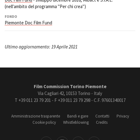
(nell'ambito del programma "Per chi crea")
FONDO
Piemonte Doc Film Fund
Ultimo aggiornamento: 19 Aprile 2021
Film Commission Torino Piemonte
Via Cagliari 42, 10153 Torino - Italy
T +39 011 23 79 201 - F +39 011 23 79 298 - C.F. 97601340017
Amministrazione trasparente
Bandi e gare
Contatti
Privacy
Cookie policy
Whistleblowing
Credits
book
Instagram
Youtube
Vimeo