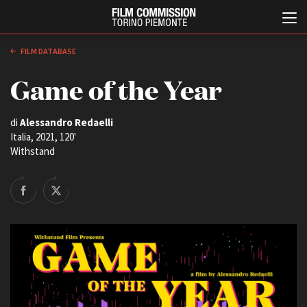
FILM DATABASE
Game of the Year
di
Alessandro Redaelli
Italia, 2021, 120'
Withstand
Italiano
English
ABOUT
EVENTI, SPECIALI
Chi siamo
Anteprime in Piemonte
Storia della Fondazione
TFI Torino Film Industry -
Production Days
Contatti
Avenue Cove - Erasmus +
La sede
Guarda che storia!
Partner