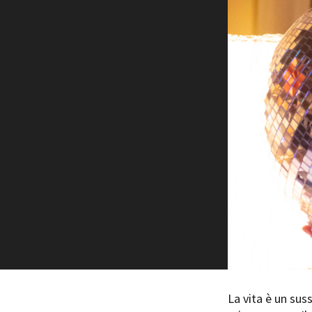
Rete regionale
Bilancio sociale
Amministrazione trasparent
Bandi e gare
Sostenibilità ambientale
SERVIZI
Servizi generali
Location scouting
Spazi nella sede FCTP
Sala Casting
Sala Paolo Tenna
FILM FUNDS
Piemonte Film Tv Fund
Piemonte Film Tv Developm
Piemonte Doc Film Fund
La vita è un sus
Short Film Fund