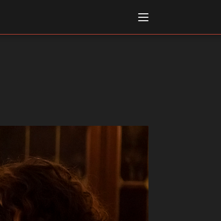
Italiano
English
AL, MARKETS, AWARDS
ional Film Festival Rotterdam
 Internationalen
piele Berlin
 de Cannes
m Festival - Bio to B Industry