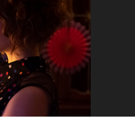
ilm Festival
nternazionale d’Arte
grafica Venezia
nternational Film Festival
l Cinema di Roma
lm Festival
 Donatello
’Argento
olinas
NTI
- Accedi al tuo profilo
 - Nuovo utente
ter
on noi
irocini - Scuola e Lavoro
peratori Economici per
nto lavori in economia