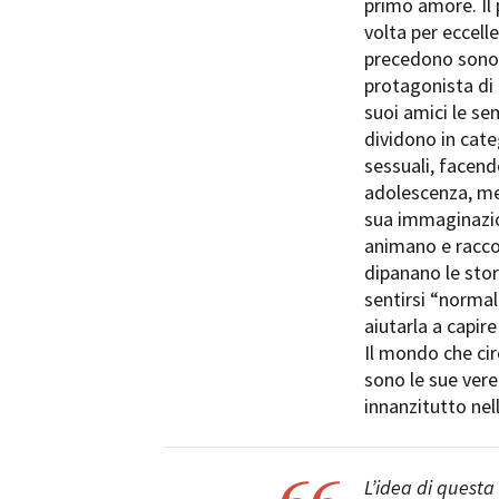
primo amore. Il
volta per eccell
precedono sono 
protagonista di 
suoi amici le sem
dividono in cate
Amministrazione trasparente
B
sessuali, facen
adolescenza, men
sua immaginazion
animano e raccon
dipanano le stor
sentirsi “normal
aiutarla a capir
Il mondo che cir
sono le sue vere
innanzitutto nel
L’idea di questa 