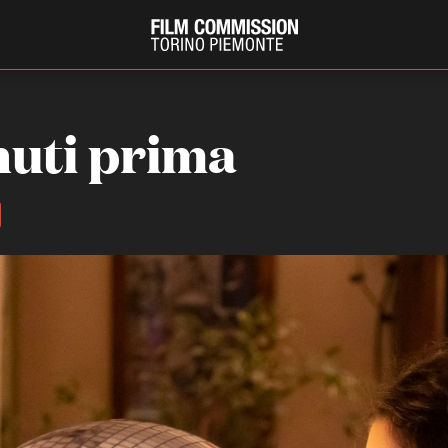
nuti prima
PRODUCTION GUIDE
FESTIV
Società di produzione
Internat
Strutture di servizio
Berlinale
Filmfests
Professionisti
Festival
Attrici-Attori
Biografil
Beginners