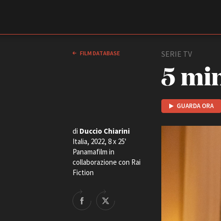
Film Commission
Torino Piemonte
SERIE TV
FILM DATABASE
5 mi
GUARDA ORA
di
Duccio Chiarini
Italia, 2022, 8 x 25'
Panamafilm in
ABOUT
collaborazione con Rai
Chi siamo
Fiction
Storia della Fondazione
Contatti
La sede
Partner