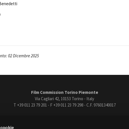
 Benedetti
a
nto: 02 Dicembre 2025
Film Commission Torino Piemonte
Via Cagliari 42, 10153 Torino - Italy
T +39 011 23 79 201 - F +39 011 23 79 298 - C.F. 97601340017
trasparente
Bandi e gare
Contatti
Privacy
Cookie policy
Whistle
 cookie