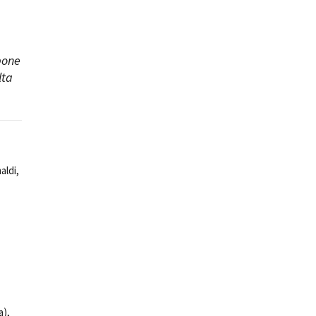
pone
lta
aldi,
a),