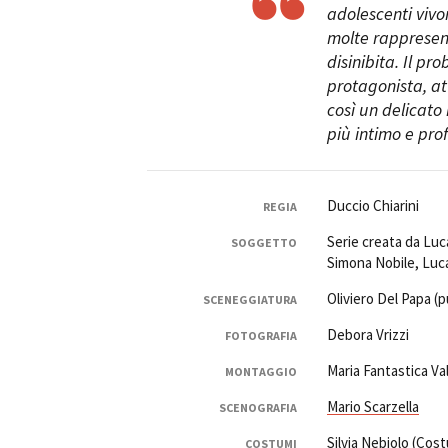
adolescenti vivo
molte rappresent
disinibita. Il pr
protagonista, at
così un delicato
più intimo e pro
Duccio Chiarini
REGIA
Serie creata da Luca
SOGGETTO
Simona Nobile, Luca
Oliviero Del Papa (p
SCENEGGIATURA
Debora Vrizzi
FOTOGRAFIA
Maria Fantastica Va
MONTAGGIO
Mario Scarzella
SCENOGRAFIA
Silvia Nebiolo
(Cost
COSTUMI