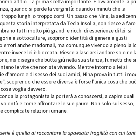
 primo addio. La prima scelta importante. E ovviamente la p
Open Day
enza, quando si perde la verginità: quando i minuti che la
Ciak in TOur!
troppo lunghi o troppo corti. Un passo che Nina, la sedicen
questa storia interpretata da Tecla Insolia, non riesce a fare.
brano tutti molto più grandi e ricchi di esperienze di lei: si
gorie e sottoculture, scoprono identità di genere e gusti
andi e gare
Contatti
Privacy
Cookie policy
Whistleblowing
Credi
do errori anche madornali, ma comunque vivendo a pieno la l
tre invece lei è bloccata. Riesce a lasciarsi andare solo nell
e, nei disegni che butta giù nella sua stanza, fumetti che s
tano le vite che non sta vivendo. Mentre intorno a lei si
ie d’amore e di sesso dei suoi amici, Nina prova in tutti i mo
e”, scoprendo che essere diversa è forse l'unica cosa che pu
e cosa voglia davvero.
conda la protagonista la porterà a conoscersi, a capire quali
 volontà e come affrontare le sue paure. Non solo sul sesso,
le complicate relazioni umane.
serie è quella di raccontare la spaesata fragilità con cui tant