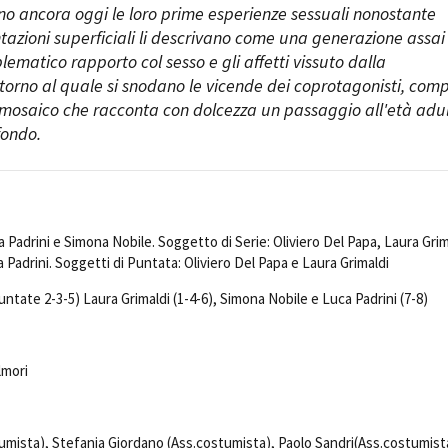
no ancora oggi le loro prime esperienze sessuali nonostante
azioni superficiali li descrivano come una generazione assai
oblematico rapporto col sesso e gli affetti vissuto dalla
torno al quale si snodano le vicende dei coprotagonisti, com
 mosaico che racconta con dolcezza un passaggio all'età adu
fondo.
 Padrini e Simona Nobile. Soggetto di Serie: Oliviero Del Papa, Laura Grim
 Padrini. Soggetti di Puntata: Oliviero Del Papa e Laura Grimaldi
untate 2-3-5) Laura Grimaldi (1-4-6), Simona Nobile e Luca Padrini (7-8)
lmori
umista),
Stefania Giordano
(Ass.costumista),
Paolo Sandri
(Ass.costumist