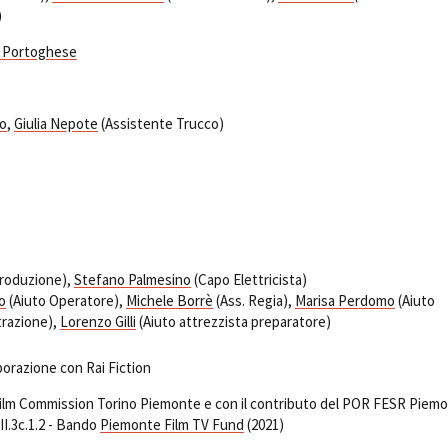
)
 Portoghese
lo
,
Giulia Nepote
(Assistente Trucco)
produzione),
Stefano Palmesino
(Capo Elettricista)
o
(Aiuto Operatore),
Michele Borrè
(Ass. Regia),
Marisa Perdomo
(Aiuto
trazione),
Lorenzo Gilli
(Aiuto attrezzista preparatore)
borazione con Rai Fiction
 Film Commission Torino Piemonte e con il contributo del POR FESR Piem
II.3c.1.2 - Bando
Piemonte Film TV Fund
(2021)