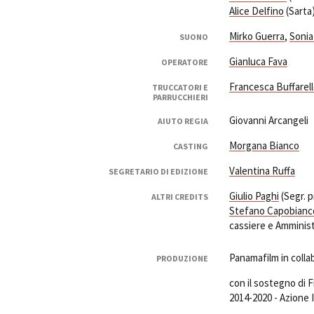
Alice Delfino
(Sarta
Mirko Guerra
,
Sonia
SUONO
Gianluca Fava
OPERATORE
Francesca Buffarel
TRUCCATORI E
PARRUCCHIERI
Giovanni Arcangeli
AIUTO REGIA
Morgana Bianco
CASTING
Valentina Ruffa
SEGRETARIO DI EDIZIONE
Giulio Paghi
(Segr. 
ALTRI CREDITS
Stefano Capobianc
cassiere e Amminis
Panamafilm in colla
PRODUZIONE
con il sostegno di
2014-2020 - Azione I