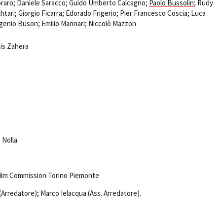
aro; Daniele Saracco; Guido Umberto Calcagno;
Paolo Bussolin
; Rudy
htari;
Giorgio Ficarra
; Edorado Frigerio; Pier Francesco Coscia; Luca
enio Buson; Emilio Mannari; Niccolò Mazzon
uis Zahera
 Nolla
 Film Commission Torino Piemonte
(Arredatore); Marco Ielacqua (Ass. Arredatore).