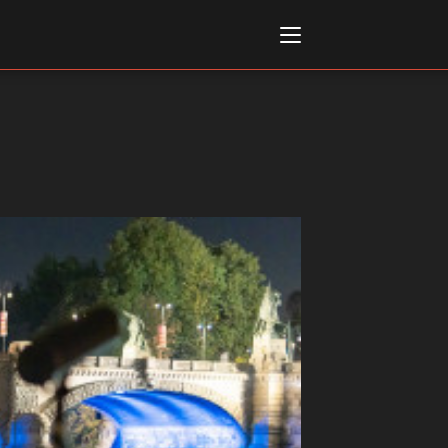
Italiano
English
AL, MARKETS, AWARDS
ional Film Festival Rotterdam
 Internationalen
piele Berlin
 de Cannes
m Festival - Bio to B Industry