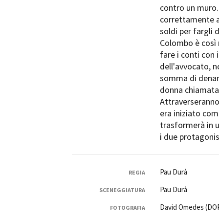
contro un muro.
correttamente a 
soldi per fargli
Colombo è così 
fare i conti con 
dell'avvocato, n
Amministrazione trasparente
B
somma di denaro
donna chiamata O
Attraverseranno
era iniziato com
trasformerà in u
i due protagonis
Pau Durà
REGIA
Pau Durà
SCENEGGIATURA
David Omedes (DO
FOTOGRAFIA