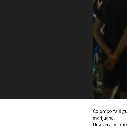
Rete regionale
Bilancio sociale
Amministrazione trasparent
Bandi e gare
Sostenibilità ambientale
SERVIZI
Servizi generali
Location scouting
Spazi nella sede FCTP
Sala Casting
Sala Paolo Tenna
FILM FUNDS
Piemonte Film Tv Fund
Piemonte Film Tv Developm
Colombo fa il g
Piemonte Doc Film Fund
marijuana.
Short Film Fund
Una sera incont