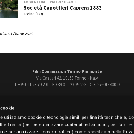
AMBIENTI NATURALI PANORAMICI
Società Canottieri Caprera 1883
Torino (TO)
to: 01 Aprile 2026
Film Commission Torino Piemonte
Via Cagliari 42, 10153 Torino - Italy
T +39 011 23 79 201 - F +39 011 23 79 298 - C.F. 97601340017
trasparente
Bandi e gare
Contatti
Privacy
Cookie policy
Whistle
 cookie
book
Instagram
Youtube
Vimeo
e utilizziamo cookie o tecnologie simili per finalità tecniche e, con
re finalità (per personalizzare contenuti ed annunci, per fornire
ia e per analizzare il nostro traffico) come specificato nella Priv