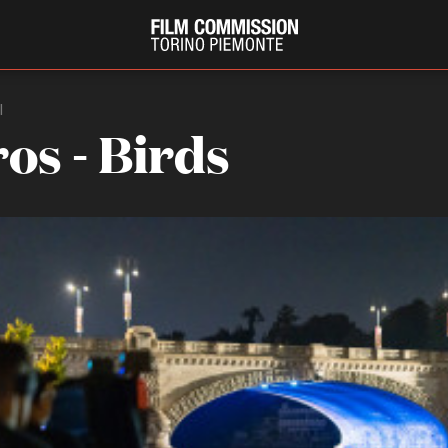
I
os - Birds
PRODUCTION GUIDE
FESTIV
Società di produzione
Internat
Strutture di servizio
Berlinale
Filmfests
Professionisti
Festival
Attrici-Attori
Biografil
Beginners