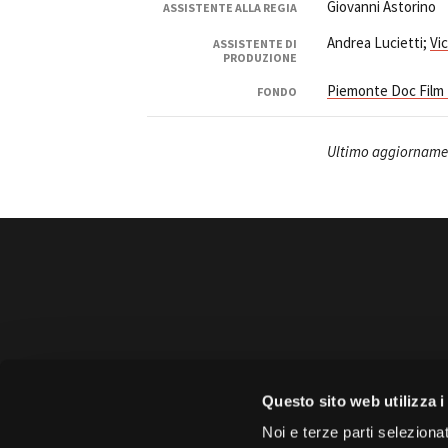
Giovanni Astorino
ASSISTENTE ALLA REGIA
Andrea Lucietti;
Vic
ASSISTENTE DI
PRODUZIONE
Piemonte Doc Film
FONDO
Ultimo aggiornamen
Amministrazione 
Questo sito web utilizza i
Face
Noi e terze parti selezionat