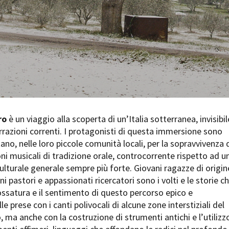
Open Day
Ciak in TOur!
andi e gare
Contatti
Privacy
Cookie policy
Whistleblowing
Credi
ro
è un viaggio alla scoperta di un’Italia sotterranea, invisibil
rrazioni correnti. I protagonisti di questa immersione sono
ano, nelle loro piccole comunità locali, per la sopravvivenza 
ni musicali di tradizione orale, controcorrente rispetto ad u
lturale generale sempre più forte. Giovani ragazze di origin
i pastori e appassionati ricercatori sono i volti e le storie c
ossatura e il sentimento di questo percorso epico e
 prese con i canti polivocali di alcune zone interstiziali del
o, ma anche con la costruzione di strumenti antichi e l’utilizz