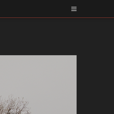
Italiano
English
AL, MARKETS, AWARDS
ional Film Festival Rotterdam
 Internationalen
piele Berlin
 de Cannes
m Festival - Bio to B Industry