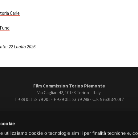
toria Carle
 Fund
to: 22 Luglio 2026
Film Commission Torino Piemonte
Via Cagliari 42, 10153 Torino - Italy
T +39 011 23 79 201 - F +39 011 23 79 298 - C.F. 97601340017
trasparente
Bandi e gare
Contatti
Privacy
Cookie policy
Whistle
 cookie
book
Instagram
Youtube
Vimeo
e utilizziamo cookie o tecnologie simili per finalità tecniche e, con