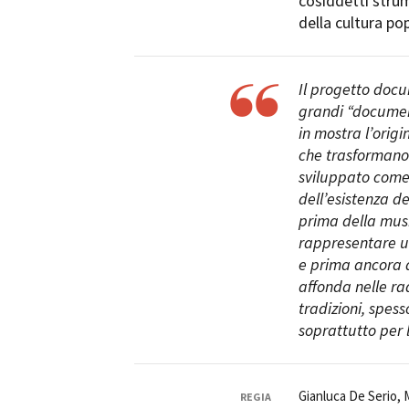
cosiddetti strum
della cultura po
Il progetto doc
grandi “document
in mostra l’origi
che trasformano l
sviluppato come 
dell’esistenza d
prima della musi
rappresentare un
e prima ancora de
affonda nelle rad
tradizioni, spes
soprattutto per 
Gianluca De Serio, 
REGIA