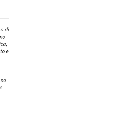
ea di
ono
ica,
ato e
gno
re