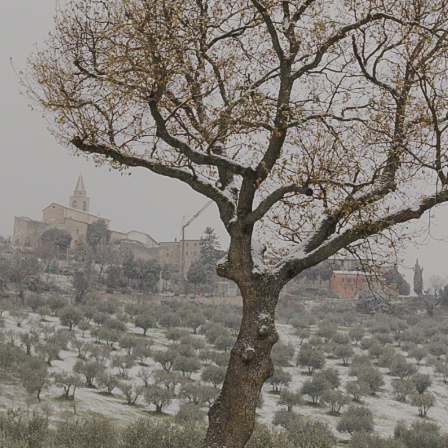
Days
Locarno F
LOCATION GUIDE
Mostra I
e
Cinemato
FILM DATABASE
Toronto I
Festa de
BOOK DATABASE
Torino Fi
David di
NEWS
Nastri d
Premio S
CASTING
STRUME
EVENTI, SPECIALI
Location 
Anteprime in Piemonte
Location
TFI Torino Film Industry - Production
Newslet
Days
Lavora c
Avenue Cove - Erasmus +
ent Fund
Stage - T
Guarda che storia!
Elenco O
La Grazia - Immagini e location della
affidame
Torino di Paolo Sorrentino