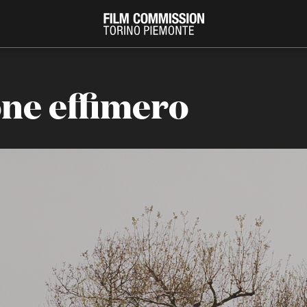
ne effimero
PRODUCTION GUIDE
FESTIV
Società di produzione
Internat
Strutture di servizio
Berlinale
Filmfests
Professionisti
Festival
Attrici-Attori
Biografil
Beginners