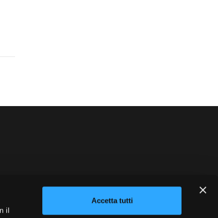
blowing
Credits
Accetta tutti
 il