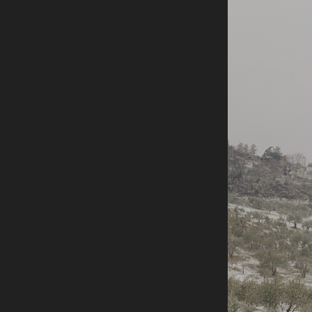
Rete regionale
Bilancio sociale
Amministrazione trasparent
Bandi e gare
Sostenibilità ambientale
SERVIZI
Servizi generali
Location scouting
Spazi nella sede FCTP
Sala Casting
Sala Paolo Tenna
FILM FUNDS
Piemonte Film Tv Fund
Piemonte Film Tv Developm
Piemonte Doc Film Fund
Short Film Fund