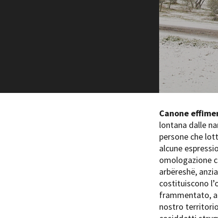
Amministrazione trasparente
B
Canone effime
lontana dalle na
persone che lott
alcune espressio
omologazione cu
arbëreshë, anzian
costituiscono l’
frammentato, alle
nostro territori