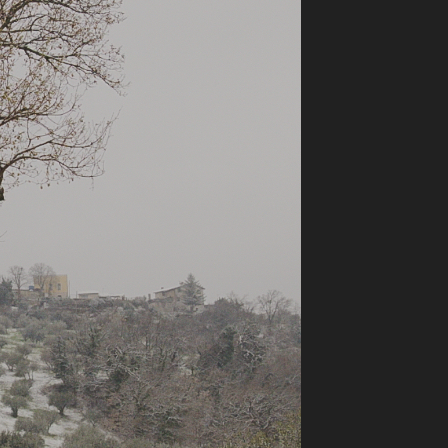
ilm Festival
nternazionale d’Arte
grafica Venezia
nternational Film Festival
l Cinema di Roma
lm Festival
 Donatello
’Argento
olinas
NTI
- Accedi al tuo profilo
 - Nuovo utente
ter
on noi
irocini - Scuola e Lavoro
peratori Economici per
nto lavori in economia