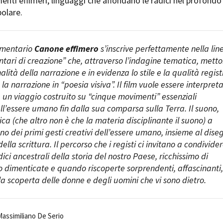
enti effimeri, linguaggi che affondano le radici nel profondo
polare.
umentario
Canone effimero
s’inscrive perfettamente nella lin
ari di creazione” che, attraverso l’indagine tematica, mett
nalità della narrazione e in evidenza lo stile e la qualità regist
a narrazione in “poesia visiva”. Il film vuole essere interpret
un viaggio costruito su “cinque movimenti” essenziali
ell’essere umano fin dalla sua comparsa sulla Terra. Il suono,
ca (che altro non è che la materia disciplinante il suono) a
o dei primi gesti creativi dell’essere umano, insieme al dise
lla scrittura. Il percorso che i registi ci invitano a condivide
ici ancestrali della storia del nostro Paese, ricchissimo di
so dimenticate e quando riscoperte sorprendenti, affascinanti,
la scoperta delle donne e degli uomini che vi sono dietro.
Massimiliano De Serio