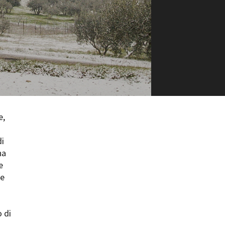
ts
e,
di
na
e
he
o di