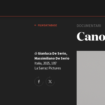
Film Commission
Torino Piemonte
DOCUMENTARI
FILM DATABASE
Cano
di
Gianluca De Serio,
Massimiliano De Serio
Italia, 2025, 105'
La Sarraz Pictures
ABOUT
Chi siamo
Storia della Fondazione
Contatti
La sede
Partner