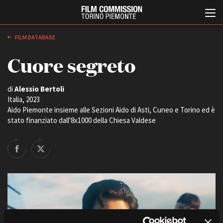
FILM DATABASE
Cuore segreto
di
Alessio Bertoli
Italia, 2023
Aido Piemonte insieme alle Sezioni Aido di Asti, Cuneo e Torino ed è
stato finanziato dall'8x1000 della Chiesa Valdese
Italiano
English
ABOUT
EVENTI, SPECIALI
Chi siamo
Anteprime in Piemonte
Storia della Fondazione
TFI Torino Film Industry -
Production Days
Contatti
Avenue Cove - Erasmus +
La sede
Guarda che storia!
Partner