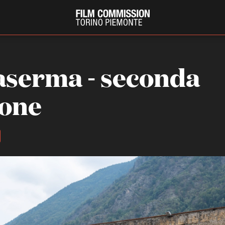
aserma - seconda
ione
PRODUCTION GUIDE
FESTIV
Società di produzione
Internat
Strutture di servizio
Berlinale
Filmfests
Professionisti
Festival
Attrici-Attori
Biografil
Beginners