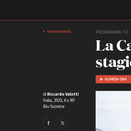
Film Commission
Torino Piemonte
PROGRAMMI TV
FILM DATABASE
La C
stag
GUARDA ORA
di
Riccardo Valotti
ABOUT
Italia, 2023, 6 x 90'
Chi siamo
Blu Yazmine
Storia della Fondazione
Contatti
La sede
Partner