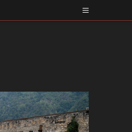
Italiano
English
AL, MARKETS, AWARDS
ional Film Festival Rotterdam
 Internationalen
piele Berlin
 de Cannes
m Festival - Bio to B Industry