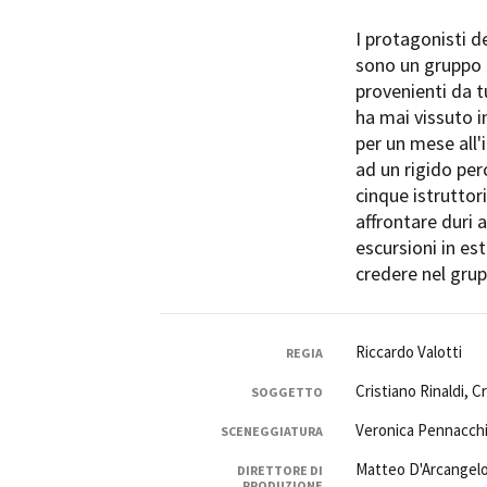
I protagonisti d
sono un gruppo d
provenienti da t
ha mai vissuto 
per un mese all'
Amministrazione trasparente
B
ad un rigido per
cinque istruttor
affrontare duri 
escursioni in es
credere nel grup
Riccardo Valotti
REGIA
Cristiano Rinaldi, 
SOGGETTO
Veronica Pennacchio
SCENEGGIATURA
Matteo D'Arcangel
DIRETTORE DI
PRODUZIONE