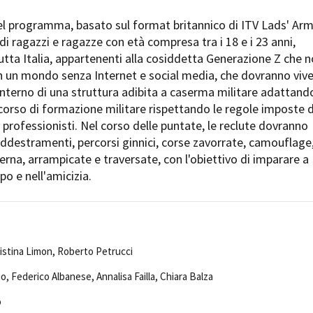
Open Day
el programma, basato sul format britannico di ITV Lads' Arm
Ciak in TOur!
i ragazzi e ragazze con età compresa tra i 18 e i 23 anni,
utta Italia, appartenenti alla cosiddetta Generazione Z che 
in un mondo senza Internet e social media, che dovranno viv
interno di una struttura adibita a caserma militare adattand
andi e gare
Contatti
Privacy
Cookie policy
Whistleblowing
Credi
corso di formazione militare rispettando le regole imposte 
i professionisti. Nel corso delle puntate, le reclute dovranno
addestramenti, percorsi ginnici, corse zavorrate, camouflage
terna, arrampicate e traversate, con l'obiettivo di imparare a
po e nell'amicizia.
Cristina Limon, Roberto Petrucci
, Federico Albanese, Annalisa Failla, Chiara Balza
o