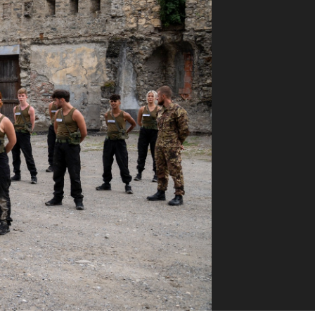
ilm Festival
nternazionale d’Arte
grafica Venezia
nternational Film Festival
l Cinema di Roma
lm Festival
 Donatello
’Argento
olinas
NTI
- Accedi al tuo profilo
 - Nuovo utente
ter
on noi
irocini - Scuola e Lavoro
peratori Economici per
nto lavori in economia