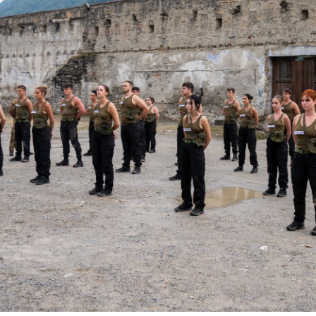
Days
Locarno F
LOCATION GUIDE
Mostra I
e
Cinemato
FILM DATABASE
Toronto I
Festa de
BOOK DATABASE
Torino Fi
David di
NEWS
Nastri d
Premio S
CASTING
STRUME
EVENTI, SPECIALI
Location 
Anteprime in Piemonte
Location
TFI Torino Film Industry - Production
Newslet
Days
Lavora c
Avenue Cove - Erasmus +
ent Fund
Stage - T
Guarda che storia!
Elenco O
La Grazia - Immagini e location della
affidame
Torino di Paolo Sorrentino