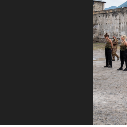
Rete regionale
Bilancio sociale
Amministrazione trasparent
Bandi e gare
Sostenibilità ambientale
SERVIZI
Servizi generali
Location scouting
Spazi nella sede FCTP
Sala Casting
Sala Paolo Tenna
FILM FUNDS
Piemonte Film Tv Fund
Piemonte Film Tv Developm
Piemonte Doc Film Fund
Short Film Fund