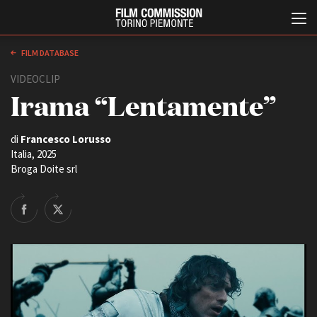
FILM DATABASE
VIDEOCLIP
Irama “Lentamente”
di
Francesco Lorusso
Italia, 2025
Broga Doite srl
Italiano
English
ABOUT
EVENTI, SPECIALI
Chi siamo
Anteprime in Piemonte
Storia della Fondazione
TFI Torino Film Industry -
Production Days
Contatti
Avenue Cove - Erasmus +
La sede
Guarda che storia!
Partner