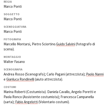
REGIA
Marco Ponti
SOGGETTO
Amministrazione trasparente
Marco Ponti
Bandi e gare
SCENEGGIATURA
Contatti
Marco Ponti
Privacy
Cookie policy
FOTOGRAFIA
Marcello Montarsi, Pietro Sciortino.
Guido Salvini
(fotografo di
Whistleblowing
scena).
Credits
MONTAGGIO
Walter Fasano
SCENOGRAFIA
Andrea Rosso (Scenografo); Carlo Pagani (attrezzista);
Paolo Nanni
e
Gianluca Rondinelli
(aiuto attrezzista).
COSTUMI
Marina Roberti (Costumista). Daniela Cavallo, Angelo Poretti e
Paola Ronco (Assistente costumista); Francesca Campanella
(sarta);
Fabio Angelotti
(Volontario costumi).