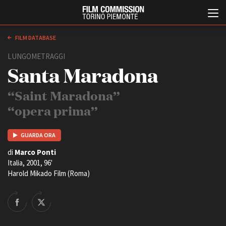
FILM DATABASE
LUNGOMETRAGGI
Santa Maradona
“Saint Maradona”
“opera prima”
Italiano
English
GUARDA ORA
di
Marco Ponti
Italia, 2001, 96'
ABOUT
EVENTI, SPECIALI
Harold Mikado Film (Roma)
Chi siamo
Anteprime in Piemonte
Storia della Fondazione
TFI Torino Film Industry -
Production Days
Contatti
Avenue Cove - Erasmus +
La sede
Guarda che storia!
Partner