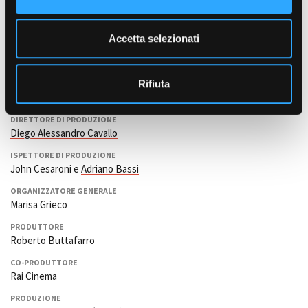
(Barman Discoteca), Piera Cravignani (Vicina di Casa), Simonetta
e
Benozzo (Cameriera di Teatro), Valentina Di Nunno (Commessa
Negozio Vestiti da Sposa), Cesare Melchiori (Manager), Gianni
n
Accetta selezionati
Carretta Pontone (Manager), Franco Olivero (Manager), Franco
s
Urban (Manager), Michele Di Mauro (Manager), Germana Pasquero
o
(Manager), Franco Angeli II (Manager), Gabriele Vacis (Creative
Rifiuta
Director)
DIRETTORE DI PRODUZIONE
Diego Alessandro Cavallo
ISPETTORE DI PRODUZIONE
John Cesaroni e
Adriano Bassi
ORGANIZZATORE GENERALE
Marisa Grieco
PRODUTTORE
Roberto Buttafarro
CO-PRODUTTORE
Rai Cinema
PRODUZIONE