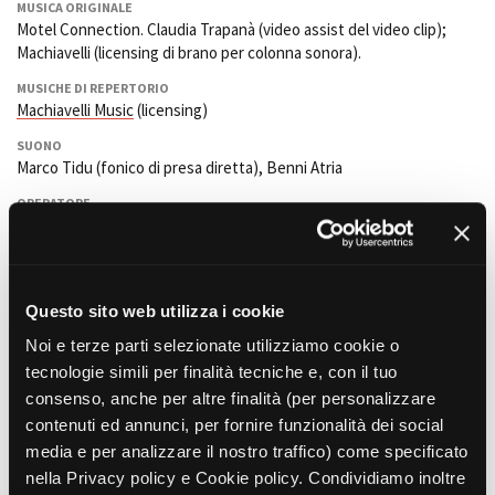
MUSICA ORIGINALE
Motel Connection. Claudia Trapanà (video assist del video clip);
Machiavelli (licensing di brano per colonna sonora).
MUSICHE DI REPERTORIO
Machiavelli Music
(licensing)
SUONO
Marco Tidu (fonico di presa diretta), Benni Atria
OPERATORE
Paolo Frasson, Maurizio Lorenzetti, Giovanni Gebbia
TRUCCATORI E PARRUCCHIERI
Raffaella Alpignano, Nadia Aratari, Davide Scuderi
Questo sito web utilizza i cookie
AIUTO REGIA
Fabio Tagliavia
Noi e terze parti selezionate utilizziamo cookie o
tecnologie simili per finalità tecniche e, con il tuo
CASTING
Mirta Guarnaschelli.
Morgana Bianco
(Capogruppo);
Sara Patti
consenso, anche per altre finalità (per personalizzare
(A.O.S.M.).
contenuti ed annunci, per fornire funzionalità dei social
media e per analizzare il nostro traffico) come specificato
SEGRETARIO DI EDIZIONE
Fernanda Selvaggi
nella Privacy policy e Cookie policy. Condividiamo inoltre