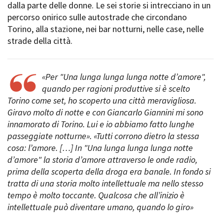
dalla parte delle donne. Le sei storie si intrecciano in un
Short Film Fund
Torino Film Festival
percorso onirico sulle autostrade che circondano
David di Donatello
Torino, alla stazione, nei bar notturni, nelle case, nelle
PRODUCTION GUIDE
Nastri d’Argento
strade della città.
Società di produzione
Premio Solinas
Strutture di servizio
Professionisti
STRUMENTI
«Per "Una lunga lunga lunga notte d’amore",
Attrici-Attori
Location - Accedi al tuo
quando per ragioni produttive si è scelto
Beginners
profilo
Torino come set, ho scoperto una città meravigliosa.
Location - Nuovo utente
Giravo molto di notte e con Giancarlo Giannini mi sono
LOCATION GUIDE
Newsletter
innamorato di Torino. Lui e io abbiamo fatto lunghe
Lavora con noi
passeggiate notturne». «Tutti corrono dietro la stessa
FILM DATABASE
Stage - Tirocini - Scuola e
cosa: l’amore. […] In "Una lunga lunga lunga notte
Lavoro
d’amore" la storia d’amore attraverso le onde radio,
Elenco Operatori Economici
BOOK DATABASE
per affidamento lavori in
prima della scoperta della droga era banale. In fondo si
economia
tratta di una storia molto intellettuale ma nello stesso
NEWS
tempo è molto toccante. Qualcosa che all’inizio è
intellettuale può diventare umano, quando lo giro»
CASTING