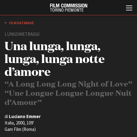
FILM DATABASE
LUNGOMETRAGGI
Una lunga, lunga,
lunga, lunga notte
d’amore
Italiano
English
“A Long Long Long Night of Love”
“Une Longue Longue Longue Nuit
ABOUT
EVENTI, SPECIALI
d’Amour”
Chi siamo
Anteprime in Piemonte
Storia della Fondazione
TFI Torino Film Industry -
di
Luciano Emmer
Production Days
Contatti
Italia, 2000, 109'
Avenue Cove - Erasmus +
La sede
Gam Film (Roma)
Guarda che storia!
Partner