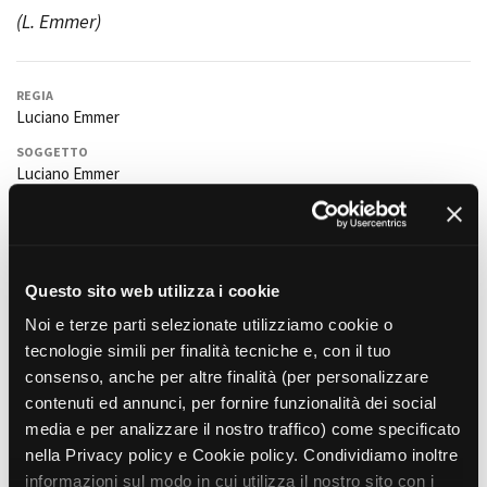
(L. Emmer)
Amministrazione trasparente
REGIA
Bandi e gare
Luciano Emmer
Contatti
SOGGETTO
Privacy
Luciano Emmer
Cookie policy
Whistleblowing
SCENEGGIATURA
Credits
Luciano Emmer
FOTOGRAFIA
Bruno Cascio.Alias Gallione (video assistant).
Questo sito web utilizza i cookie
MONTAGGIO
Noi e terze parti selezionate utilizziamo cookie o
Adriano Tagliavia
tecnologie simili per finalità tecniche e, con il tuo
consenso, anche per altre finalità (per personalizzare
SCENOGRAFIA
Fiorella Cicolini,
Elena Barattero
contenuti ed annunci, per fornire funzionalità dei social
media e per analizzare il nostro traffico) come specificato
COSTUMI
Silvia Nebiolo
. Francesca Campanella e Georgia Duranti (sarte).
nella Privacy policy e Cookie policy. Condividiamo inoltre
informazioni sul modo in cui utilizza il nostro sito con i