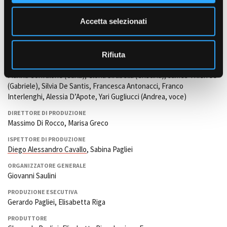
e
Antonio (Lello) Roppolo (capo elettricista); Mirco Fincato e Marco
Garofalo (elettricista). Paolo Mariotti (capo macchinista). Alberto
n
Accetta selezionati
Paradiso (attrezzista). Raffaella Alpignano (parrucchiera).
s
o
INTERPRETI
Giancarlo Giannini Marcello), Marie Trintignant (Irene), Isabelle
Rifiuta
Pasco (Elena), Ornella Muti (Egle), Eljana Nikolova Popova (Anna),
Marina Confalone (Carla), Gloria Sirabella (Cristina), James Thiérrée
(Gabriele), Silvia De Santis, Francesca Antonacci, Franco
Interlenghi, Alessia D’Apote, Yari Gugliucci (Andrea, voce)
DIRETTORE DI PRODUZIONE
Massimo Di Rocco, Marisa Greco
ISPETTORE DI PRODUZIONE
Diego Alessandro Cavallo
, Sabina Pagliei
ORGANIZZATORE GENERALE
Giovanni Saulini
PRODUZIONE ESECUTIVA
Gerardo Pagliei, Elisabetta Riga
PRODUTTORE