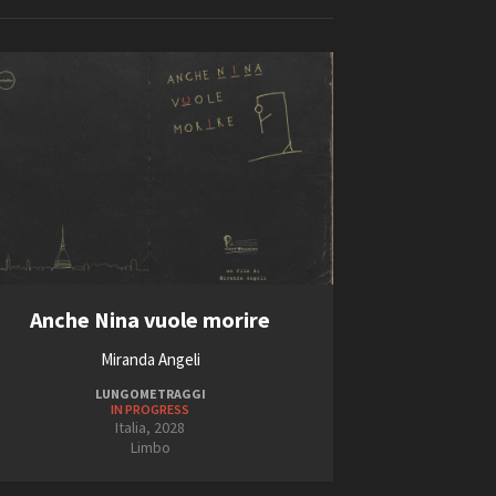
ilm Festival
nternazionale d’Arte
Videoclip
grafica Venezia
nternational Film Festival
l Cinema di Roma
lm Festival
 Donatello
’Argento
Short Film Fund
olinas
NTI
Anche Nina vuole morire
- Accedi al tuo profilo
 - Nuovo utente
2024
Miranda Angeli
ter
2025
LUNGOMETRAGGI
on noi
IN PROGRESS
2026
irocini - Scuola e Lavoro
Italia, 2028
2027
Limbo
peratori Economici per
2028
nto lavori in economia