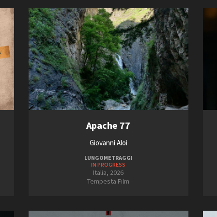
2013
2021
Open Day
2014
2022
Ciak in TOur!
2015
2023
FILTRA
RESET
andi e gare
Contatti
Privacy
Cookie policy
Whistleblowing
Credi
Apache 77
Giovanni Aloi
LUNGOMETRAGGI
IN PROGRESS
Italia, 2026
Tempesta Film