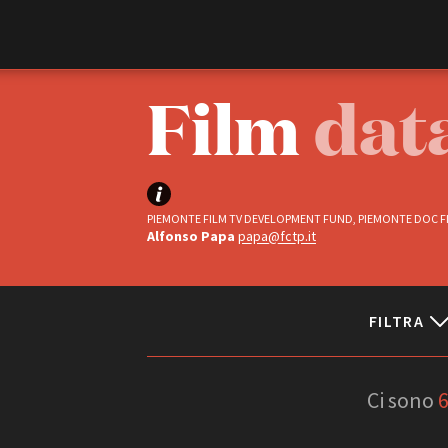
Film Commission
Torino Piemonte
Film
dat
PIEMONTE FILM TV DEVELOPMENT FUND, PIEMONTE DOC FI
Alfonso Papa
papa@fctp.it
FILTRA
ABOUT
Chi siamo
Storia della Fondazione
Status
Contatti
Ci sono
La sede
Completati
Partner